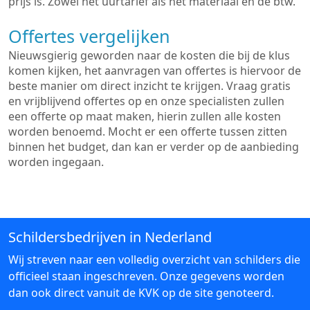
prijs is. Zowel het uurtarief als het materiaal en de btw.
Offertes vergelijken
Nieuwsgierig geworden naar de kosten die bij de klus
komen kijken, het aanvragen van offertes is hiervoor de
beste manier om direct inzicht te krijgen. Vraag gratis
en vrijblijvend offertes op en onze specialisten zullen
een offerte op maat maken, hierin zullen alle kosten
worden benoemd. Mocht er een offerte tussen zitten
binnen het budget, dan kan er verder op de aanbieding
worden ingegaan.
Schildersbedrijven in Nederland
Wij streven naar een volledig overzicht van schilders die
officieel staan ingeschreven. Onze gegevens worden
dan ook direct vanuit de KVK op de site genoteerd.