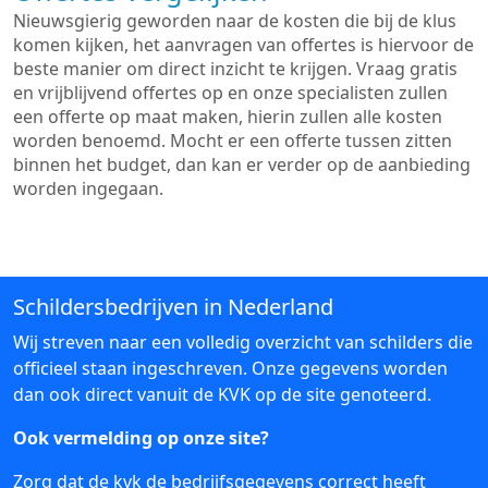
Nieuwsgierig geworden naar de kosten die bij de klus
komen kijken, het aanvragen van offertes is hiervoor de
beste manier om direct inzicht te krijgen. Vraag gratis
en vrijblijvend offertes op en onze specialisten zullen
een offerte op maat maken, hierin zullen alle kosten
worden benoemd. Mocht er een offerte tussen zitten
binnen het budget, dan kan er verder op de aanbieding
worden ingegaan.
Schildersbedrijven in Nederland
Wij streven naar een volledig overzicht van schilders die
officieel staan ingeschreven. Onze gegevens worden
dan ook direct vanuit de KVK op de site genoteerd.
Ook vermelding op onze site?
Zorg dat de kvk de bedrijfsgegevens correct heeft