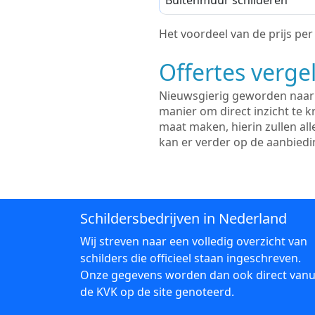
Buitenmuur schilderen
Het voordeel van de prijs per m
Offertes vergel
Nieuwsgierig geworden naar d
manier om direct inzicht te kr
maat maken, hierin zullen al
kan er verder op de aanbied
Schildersbedrijven in Nederland
Wij streven naar een volledig overzicht van
schilders die officieel staan ingeschreven.
Onze gegevens worden dan ook direct vanu
de KVK op de site genoteerd.