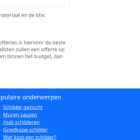
 materiaal en de btw.
ffertes is hiervoor de beste
alisten zullen een offerte op
ten binnen het budget, dan
pulaire onderwerpen
Schilder gezocht
Muren sauzen
Huis schilderen
Goedkope schilder
Wat kost een schilder?