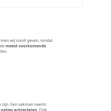
unnen wij nooit geven, omdat
 de
meest voorkomende
rden.
n zijn. Een vakman neemt
 netjes achterlaten
. Ook