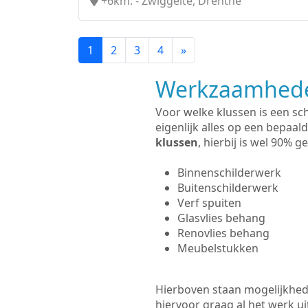
+6km. - Zwiggelte, Drenthe
1
2
3
4
»
Werkzaamhede
Voor welke klussen is een sc
eigenlijk alles op een bepaald
klussen
, hierbij is wel 90%
Binnenschilderwerk
Buitenschilderwerk
Verf spuiten
Glasvlies behang
Renovlies behang
Meubelstukken
Hierboven staan mogelijkhede
hiervoor graag al het werk 