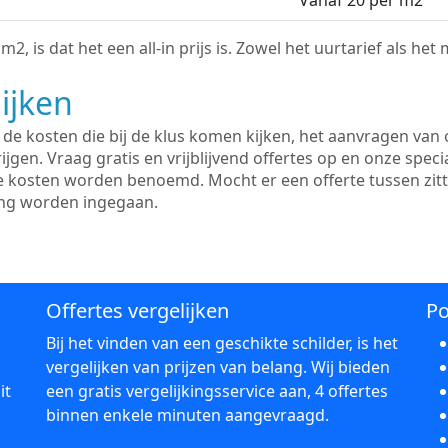
Vanaf 20 per m2
2, is dat het een all-in prijs is. Zowel het uurtarief als het
ijken
e kosten die bij de klus komen kijken, het aanvragen van o
ijgen. Vraag gratis en vrijblijvend offertes op en onze speci
le kosten worden benoemd. Mocht er een offerte tussen zit
ing worden ingegaan.
Offertes vergelijken
Po
Bij het vinden van een geschikte schilder, is het
vergelijken van prijzen van belang. Wij bieden
it
een gratis vergelijkingsservice aan, 4 offertes
binnen enkele minuten aangevraagd.