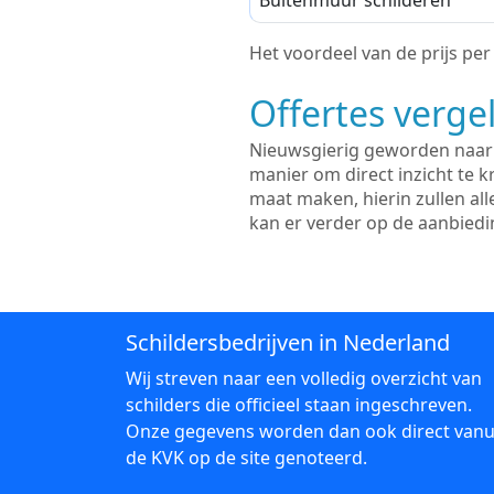
Buitenmuur schilderen
Het voordeel van de prijs per m
Offertes vergel
Nieuwsgierig geworden naar d
manier om direct inzicht te kr
maat maken, hierin zullen al
kan er verder op de aanbied
Schildersbedrijven in Nederland
Wij streven naar een volledig overzicht van
schilders die officieel staan ingeschreven.
Onze gegevens worden dan ook direct vanu
de KVK op de site genoteerd.