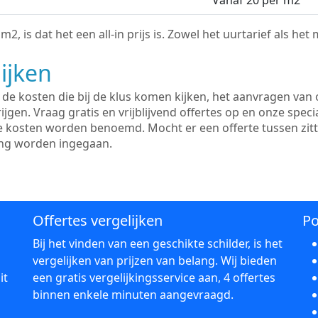
Vanaf 20 per m2
2, is dat het een all-in prijs is. Zowel het uurtarief als het
ijken
e kosten die bij de klus komen kijken, het aanvragen van o
ijgen. Vraag gratis en vrijblijvend offertes op en onze speci
le kosten worden benoemd. Mocht er een offerte tussen zit
ing worden ingegaan.
Offertes vergelijken
Po
Bij het vinden van een geschikte schilder, is het
vergelijken van prijzen van belang. Wij bieden
it
een gratis vergelijkingsservice aan, 4 offertes
binnen enkele minuten aangevraagd.