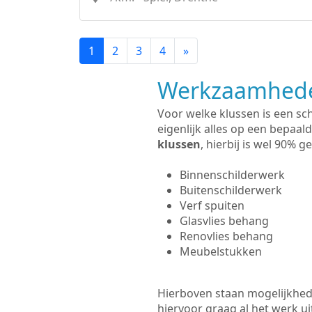
1
2
3
4
»
Werkzaamhede
Voor welke klussen is een sc
eigenlijk alles op een bepaald
klussen
, hierbij is wel 90%
Binnenschilderwerk
Buitenschilderwerk
Verf spuiten
Glasvlies behang
Renovlies behang
Meubelstukken
Hierboven staan mogelijkhede
hiervoor graag al het werk 