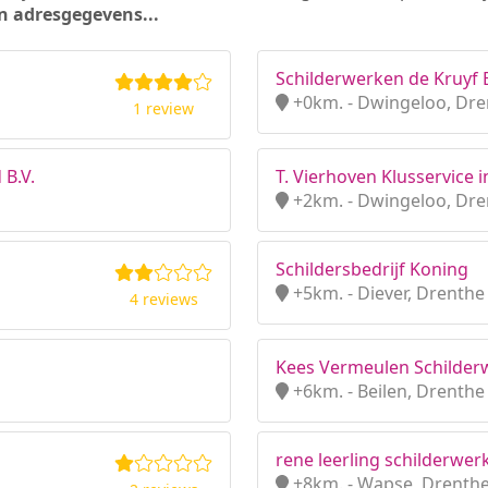
n adresgegevens...
Schilderwerken de Kruyf B
+0km. - Dwingeloo, Dre
1 review
 B.V.
T. Vierhoven Klusservice 
+2km. - Dwingeloo, Dre
Schildersbedrijf Koning
+5km. - Diever, Drenthe
4 reviews
Kees Vermeulen Schilder
+6km. - Beilen, Drenthe
rene leerling schilderwer
+8km. - Wapse, Drenth