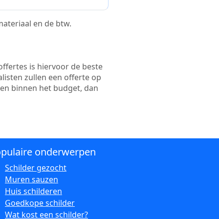
 materiaal en de btw.
ffertes is hiervoor de beste
alisten zullen een offerte op
ten binnen het budget, dan
pulaire onderwerpen
Schilder gezocht
Muren sauzen
Huis schilderen
Goedkope schilder
Wat kost een schilder?