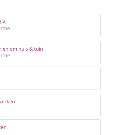
.V.
nthe
in en om huis & tuin
nthe
werken
ken
e