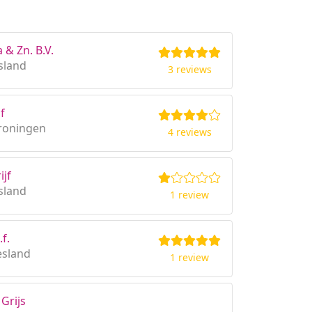
 & Zn. B.V.
sland
3 reviews
f
roningen
4 reviews
jf
sland
1 review
.f.
esland
1 review
 Grijs