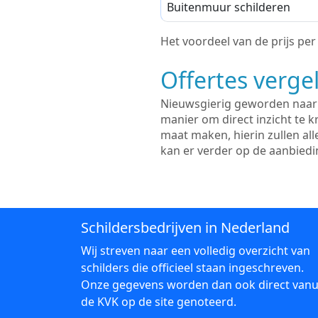
Buitenmuur schilderen
Het voordeel van de prijs per m
Offertes vergel
Nieuwsgierig geworden naar d
manier om direct inzicht te kr
maat maken, hierin zullen al
kan er verder op de aanbied
Schildersbedrijven in Nederland
Wij streven naar een volledig overzicht van
schilders die officieel staan ingeschreven.
Onze gegevens worden dan ook direct vanu
de KVK op de site genoteerd.