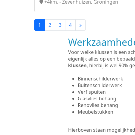
+4km. - Zevenhuizen, Groningen
1
2
3
4
»
Werkzaamhede
Voor welke klussen is een sc
eigenlijk alles op een bepaald
klussen
, hierbij is wel 90%
Binnenschilderwerk
Buitenschilderwerk
Verf spuiten
Glasvlies behang
Renovlies behang
Meubelstukken
Hierboven staan mogelijkhede