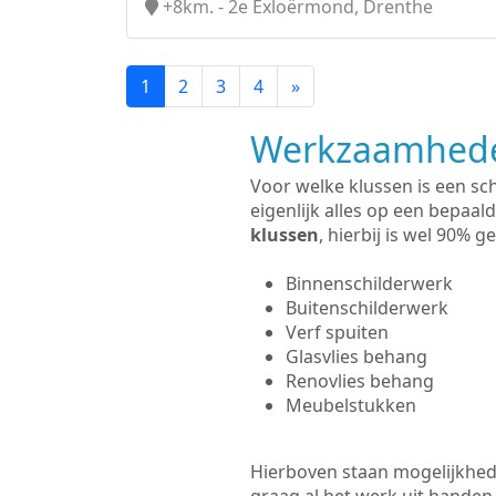
+8km. - 2e Exloërmond, Drenthe
1
2
3
4
»
Werkzaamhede
Voor welke klussen is een sc
eigenlijk alles op een bepaald
klussen
, hierbij is wel 90%
Binnenschilderwerk
Buitenschilderwerk
Verf spuiten
Glasvlies behang
Renovlies behang
Meubelstukken
Hierboven staan mogelijkhede