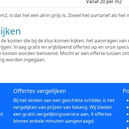
Vanaf 20 per m2
2, is dat het een all-in prijs is. Zowel het uurtarief als het
ijken
e kosten die bij de klus komen kijken, het aanvragen van o
ijgen. Vraag gratis en vrijblijvend offertes op en onze speci
le kosten worden benoemd. Mocht er een offerte tussen zit
ing worden ingegaan.
Offertes vergelijken
Po
Bij het vinden van een geschikte schilder, is het
vergelijken van prijzen van belang. Wij bieden
it
een gratis vergelijkingsservice aan, 4 offertes
binnen enkele minuten aangevraagd.