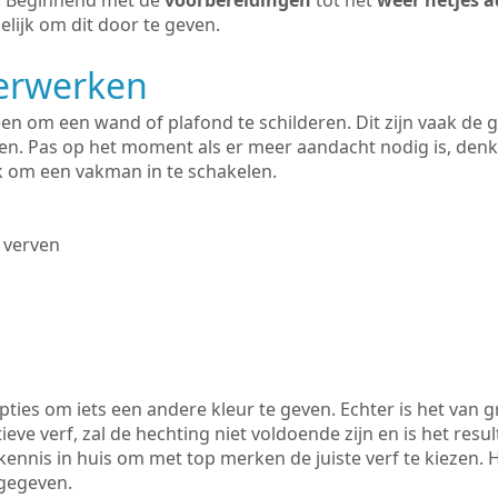
n. Beginnend met de
voorbereidingen
tot het
weer netjes a
lijk om dit door te geven.
derwerken
lleen om een wand of plafond te schilderen. Dit zijn vaak de
n. Pas op het moment als er meer aandacht nodig is, denk
ik om een vakman in te schakelen.
 verven
ties om iets een andere kleur te geven. Echter is het van g
tieve verf, zal de hechting niet voldoende zijn en is het resul
 kennis in huis om met top merken de juiste verf te kiezen.
gegeven.