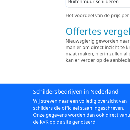
Buitenmuur schilderen
Het voordeel van de prijs per m
Offertes vergel
Nieuwsgierig geworden naar d
manier om direct inzicht te kr
maat maken, hierin zullen al
kan er verder op de aanbied
Schildersbedrijven in Nederland
Wij streven naar een volledig overzicht van
schilders die officieel staan ingeschreven.
Onze gegevens worden dan ook direct vanu
de KVK op de site genoteerd.