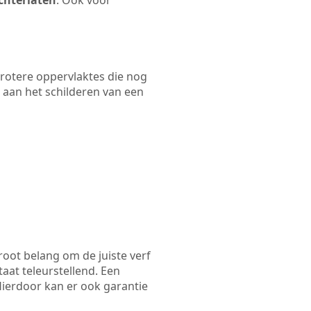
chterlaten
. Ook voor
 grotere oppervlaktes die nog
 aan het schilderen van een
root belang om de juiste verf
taat teleurstellend. Een
 Hierdoor kan er ook garantie