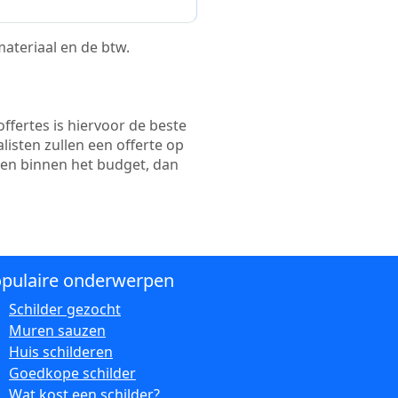
 materiaal en de btw.
ffertes is hiervoor de beste
alisten zullen een offerte op
ten binnen het budget, dan
pulaire onderwerpen
Schilder gezocht
Muren sauzen
Huis schilderen
Goedkope schilder
Wat kost een schilder?