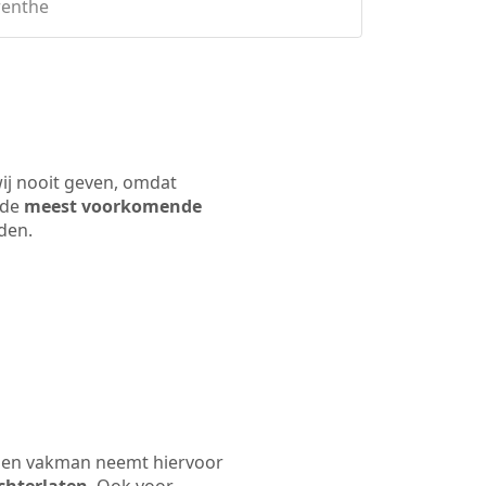
renthe
wij nooit geven, omdat
 de
meest voorkomende
rden.
. Een vakman neemt hiervoor