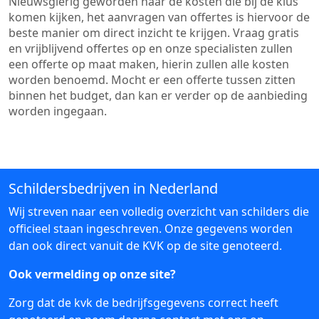
Nieuwsgierig geworden naar de kosten die bij de klus
komen kijken, het aanvragen van offertes is hiervoor de
beste manier om direct inzicht te krijgen. Vraag gratis
en vrijblijvend offertes op en onze specialisten zullen
een offerte op maat maken, hierin zullen alle kosten
worden benoemd. Mocht er een offerte tussen zitten
binnen het budget, dan kan er verder op de aanbieding
worden ingegaan.
Schildersbedrijven in Nederland
Wij streven naar een volledig overzicht van schilders die
officieel staan ingeschreven. Onze gegevens worden
dan ook direct vanuit de KVK op de site genoteerd.
Ook vermelding op onze site?
Zorg dat de kvk de bedrijfsgegevens correct heeft