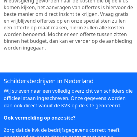
Nieuwsgierig geworden naar de kosten die bij de klus
komen kijken, het aanvragen van offertes is hiervoor de
beste manier om direct inzicht te krijgen. Vraag gratis
en vrijblijvend offertes op en onze specialisten zullen
een offerte op maat maken, hierin zullen alle kosten
worden benoemd. Mocht er een offerte tussen zitten
binnen het budget, dan kan er verder op de aanbieding
worden ingegaan.
Schildersbedrijven in Nederland
Wij streven naar een volledig overzicht van schilders die
officieel staan ingeschreven. Onze gegevens worden
dan ook direct vanuit de KVK op de site genoteerd.
Ook vermelding op onze site?
Zorg dat de kvk de bedrijfsgegevens correct heeft