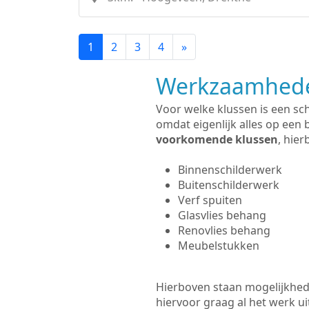
1
2
3
4
»
Werkzaamhede
Voor welke klussen is een sch
omdat eigenlijk alles op een 
voorkomende klussen
, hie
Binnenschilderwerk
Buitenschilderwerk
Verf spuiten
Glasvlies behang
Renovlies behang
Meubelstukken
Hierboven staan mogelijkhede
hiervoor graag al het werk 