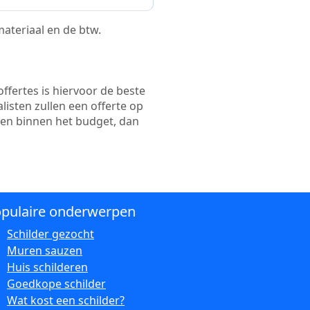
 materiaal en de btw.
ffertes is hiervoor de beste
alisten zullen een offerte op
ten binnen het budget, dan
pulaire onderwerpen
Schilder gezocht
Muren sauzen
Huis schilderen
Goedkope schilder
Wat kost een schilder?