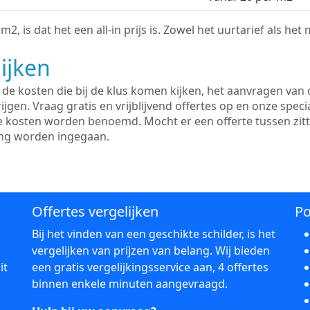
2, is dat het een all-in prijs is. Zowel het uurtarief als het
ijken
e kosten die bij de klus komen kijken, het aanvragen van o
ijgen. Vraag gratis en vrijblijvend offertes op en onze speci
le kosten worden benoemd. Mocht er een offerte tussen zit
ing worden ingegaan.
Offertes vergelijken
Po
Bij het vinden van een geschikte schilder, is het
vergelijken van prijzen van belang. Wij bieden
it
een gratis vergelijkingsservice aan, 4 offertes
binnen enkele minuten aangevraagd.