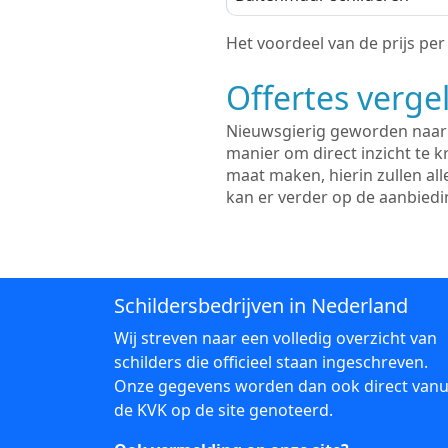
Het voordeel van de prijs per m
Offertes vergel
Nieuwsgierig geworden naar d
manier om direct inzicht te kr
maat maken, hierin zullen al
kan er verder op de aanbied
Schildersbedrijven in Nederland
Wij streven naar een volledig overzicht van
schilders die officieel staan ingeschreven.
Onze gegevens worden dan ook direct vanu
de KVK op de site genoteerd.