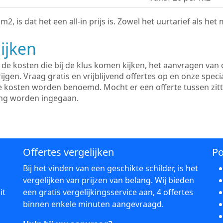
2, is dat het een all-in prijs is. Zowel het uurtarief als het
ijken
e kosten die bij de klus komen kijken, het aanvragen van o
ijgen. Vraag gratis en vrijblijvend offertes op en onze speci
le kosten worden benoemd. Mocht er een offerte tussen zit
ing worden ingegaan.
Offertes vergelijken
Po
Bij het vinden van een geschikte schilder, is het
vergelijken van prijzen van belang. Wij bieden
it
een gratis vergelijkingsservice aan, 4 offertes
binnen enkele minuten aangevraagd.