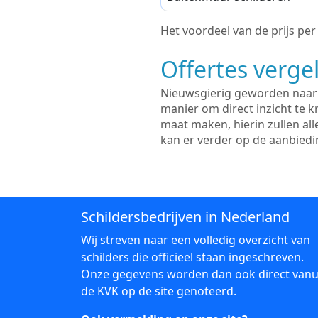
Het voordeel van de prijs per m
Offertes vergel
Nieuwsgierig geworden naar d
manier om direct inzicht te kr
maat maken, hierin zullen al
kan er verder op de aanbied
Schildersbedrijven in Nederland
Wij streven naar een volledig overzicht van
schilders die officieel staan ingeschreven.
Onze gegevens worden dan ook direct vanu
de KVK op de site genoteerd.