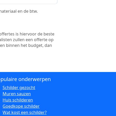
 materiaal en de btw.
ffertes is hiervoor de beste
alisten zullen een offerte op
ten binnen het budget, dan
pulaire onderwerpen
Schilder gezocht
Muren sauzen
Huis schilderen
Goedkope schilder
Wat kost een schilder?