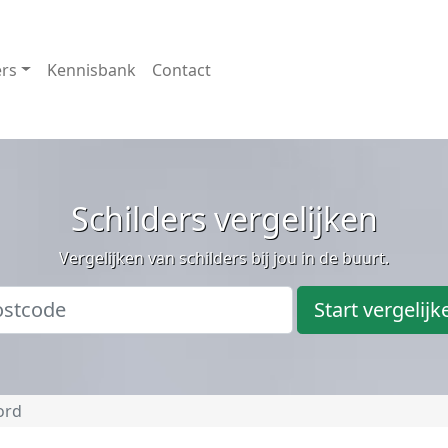
ers
Kennisbank
Contact
Schilders vergelijken
Vergelijken van schilders bij jou in de buurt.
Start vergelijk
ord