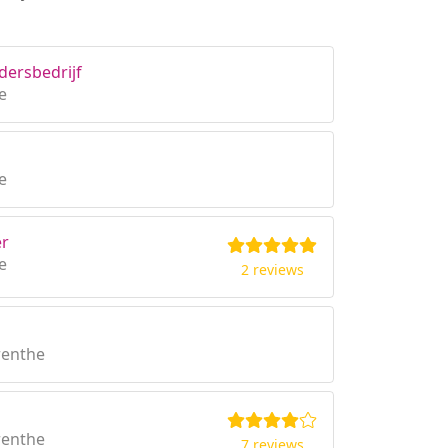
dersbedrijf
e
e
er
e
2 reviews
renthe
renthe
7 reviews