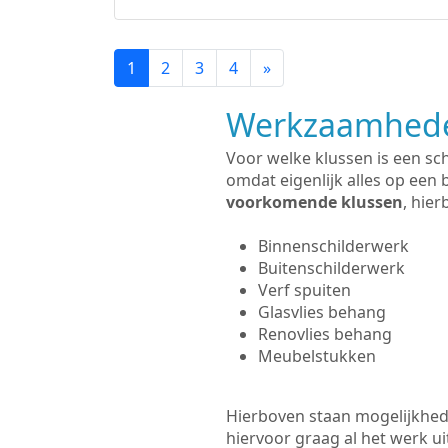
1
2
3
4
»
Werkzaamhede
Voor welke klussen is een sc
omdat eigenlijk alles op een 
voorkomende klussen
, hie
Binnenschilderwerk
Buitenschilderwerk
Verf spuiten
Glasvlies behang
Renovlies behang
Meubelstukken
Hierboven staan mogelijkhede
hiervoor graag al het werk 