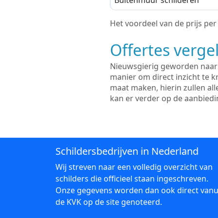
Buitenmuur schilderen
Het voordeel van de prijs per m
Offertes vergel
Nieuwsgierig geworden naar d
manier om direct inzicht te kr
maat maken, hierin zullen al
kan er verder op de aanbied
Schildersbedrijven in Nederland
Wij streven naar een volledig overzicht van
schilders die officieel staan ingeschreven.
Onze gegevens worden dan ook direct vanu
de KVK op de site genoteerd.