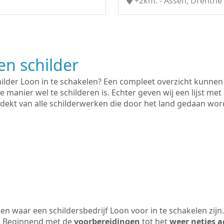
+2km. - Assen, Drenthe
n schilder
hilder Loon in te schakelen? Een compleet overzicht kunnen
e manier wel te schilderen is. Echter geven wij een lijst met
 gedekt van alle schilderwerken die door het land gedaan wo
n waar een schildersbedrijf Loon voor in te schakelen zij
n. Beginnend met de
voorbereidingen
tot het
weer netjes a