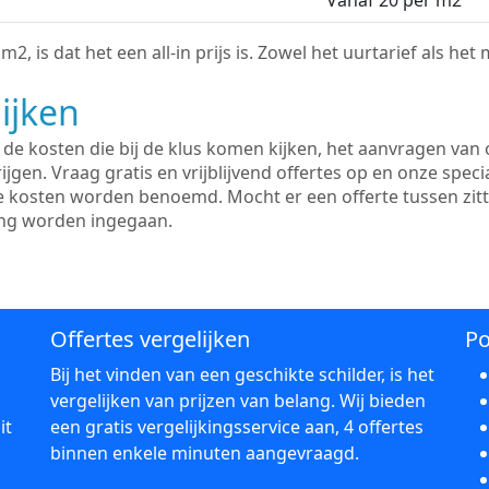
Vanaf 20 per m2
2, is dat het een all-in prijs is. Zowel het uurtarief als het
ijken
e kosten die bij de klus komen kijken, het aanvragen van o
ijgen. Vraag gratis en vrijblijvend offertes op en onze speci
le kosten worden benoemd. Mocht er een offerte tussen zit
ing worden ingegaan.
Offertes vergelijken
Po
Bij het vinden van een geschikte schilder, is het
vergelijken van prijzen van belang. Wij bieden
it
een gratis vergelijkingsservice aan, 4 offertes
binnen enkele minuten aangevraagd.