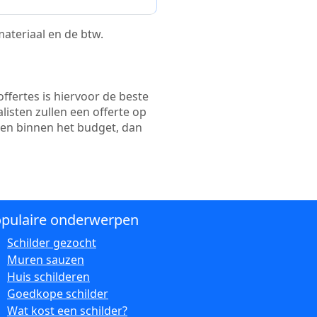
 materiaal en de btw.
ffertes is hiervoor de beste
alisten zullen een offerte op
ten binnen het budget, dan
pulaire onderwerpen
Schilder gezocht
Muren sauzen
Huis schilderen
Goedkope schilder
Wat kost een schilder?