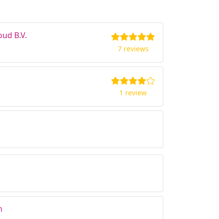
ud B.V.
7 reviews
1 review
n