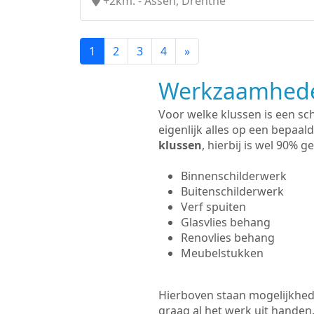
+2km. - Assen, Drenthe
1
2
3
4
»
Werkzaamhede
Voor welke klussen is een sc
eigenlijk alles op een bepaald
klussen
, hierbij is wel 90%
Binnenschilderwerk
Buitenschilderwerk
Verf spuiten
Glasvlies behang
Renovlies behang
Meubelstukken
Hierboven staan mogelijkhede
graag al het werk uit hande