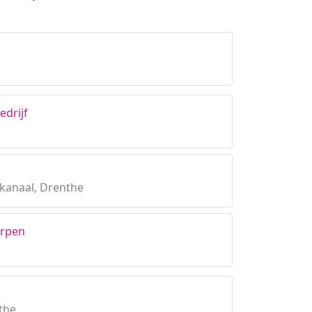
edrijf
kanaal, Drenthe
erpen
the