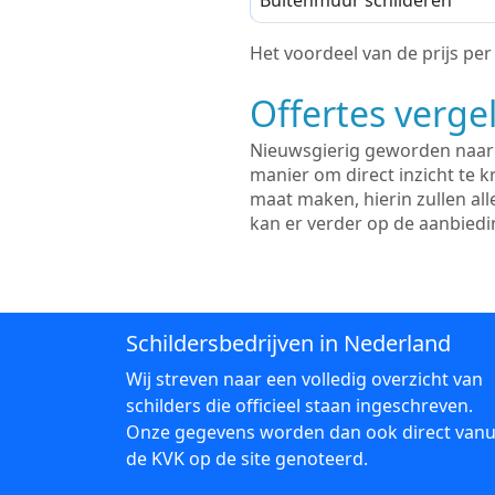
Buitenmuur schilderen
Het voordeel van de prijs per m
Offertes vergel
Nieuwsgierig geworden naar d
manier om direct inzicht te kr
maat maken, hierin zullen al
kan er verder op de aanbied
Schildersbedrijven in Nederland
Wij streven naar een volledig overzicht van
schilders die officieel staan ingeschreven.
Onze gegevens worden dan ook direct vanu
de KVK op de site genoteerd.