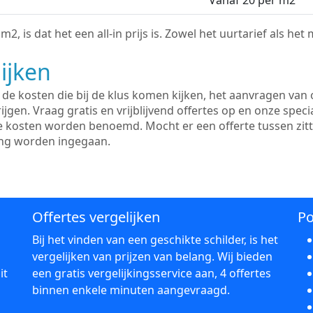
Vanaf 20 per m2
2, is dat het een all-in prijs is. Zowel het uurtarief als het
ijken
e kosten die bij de klus komen kijken, het aanvragen van o
ijgen. Vraag gratis en vrijblijvend offertes op en onze speci
le kosten worden benoemd. Mocht er een offerte tussen zit
ing worden ingegaan.
Offertes vergelijken
Po
Bij het vinden van een geschikte schilder, is het
vergelijken van prijzen van belang. Wij bieden
it
een gratis vergelijkingsservice aan, 4 offertes
binnen enkele minuten aangevraagd.