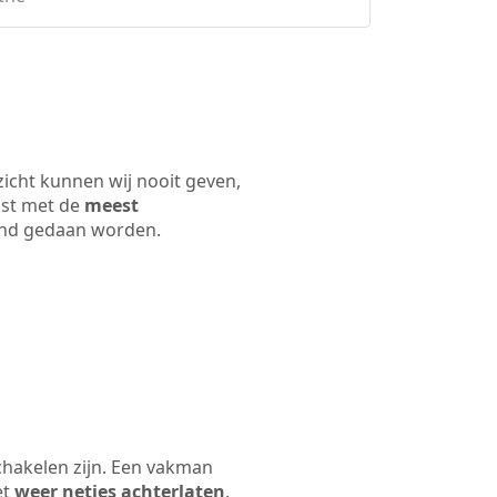
icht kunnen wij nooit geven,
ijst met de
meest
 land gedaan worden.
chakelen zijn. Een vakman
et
weer netjes achterlaten
.