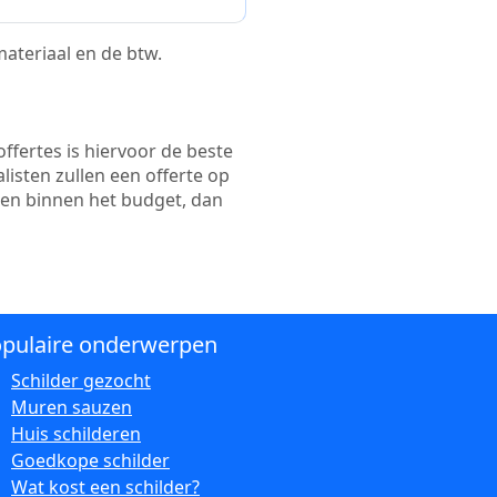
 materiaal en de btw.
ffertes is hiervoor de beste
alisten zullen een offerte op
ten binnen het budget, dan
pulaire onderwerpen
Schilder gezocht
Muren sauzen
Huis schilderen
Goedkope schilder
Wat kost een schilder?