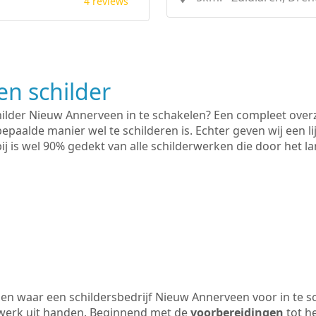
4 reviews
n schilder
hilder Nieuw Annerveen in te schakelen? Een compleet overz
bepaalde manier wel te schilderen is. Echter geven wij een l
rbij is wel 90% gedekt van alle schilderwerken die door het
n waar een schildersbedrijf Nieuw Annerveen voor in te s
 werk uit handen. Beginnend met de
voorbereidingen
tot h