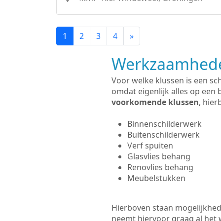
1
2
3
4
»
Werkzaamhede
Voor welke klussen is een sc
omdat eigenlijk alles op een 
voorkomende klussen
, hie
Binnenschilderwerk
Buitenschilderwerk
Verf spuiten
Glasvlies behang
Renovlies behang
Meubelstukken
Hierboven staan mogelijkhede
neemt hiervoor graag al het