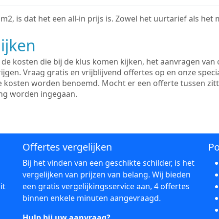
2, is dat het een all-in prijs is. Zowel het uurtarief als het
ijken
e kosten die bij de klus komen kijken, het aanvragen van o
ijgen. Vraag gratis en vrijblijvend offertes op en onze speci
le kosten worden benoemd. Mocht er een offerte tussen zit
ing worden ingegaan.
Offertes vergelijken
Po
Bij het vinden van een geschikte schilder, is het
vergelijken van prijzen van belang. Wij bieden
it
een gratis vergelijkingsservice aan, 4 offertes
binnen enkele minuten aangevraagd.
Hulp bij uw aanvraag?