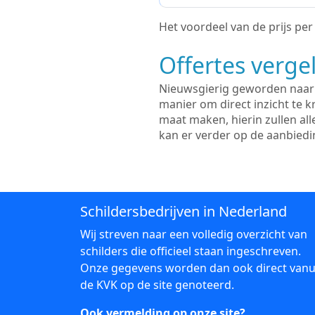
Het voordeel van de prijs per m
Offertes vergel
Nieuwsgierig geworden naar d
manier om direct inzicht te kr
maat maken, hierin zullen al
kan er verder op de aanbied
Schildersbedrijven in Nederland
Wij streven naar een volledig overzicht van
schilders die officieel staan ingeschreven.
Onze gegevens worden dan ook direct vanu
de KVK op de site genoteerd.
Ook vermelding op onze site?