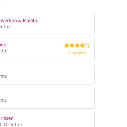
rwerken & Isolatie
enthe
ing
nthe
2 reviews
nthe
nthe
arissen
t, Drenthe