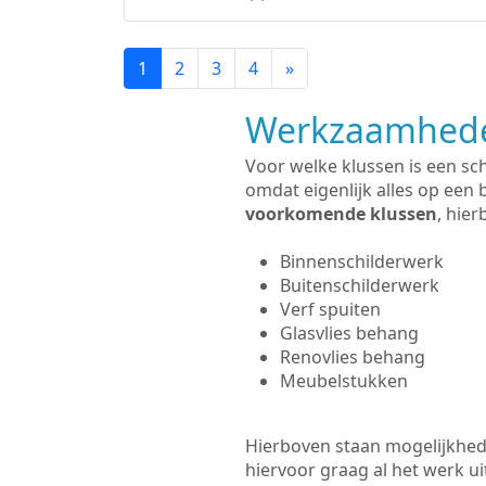
1
2
3
4
»
Werkzaamhede
Voor welke klussen is een sc
omdat eigenlijk alles op een 
voorkomende klussen
, hie
Binnenschilderwerk
Buitenschilderwerk
Verf spuiten
Glasvlies behang
Renovlies behang
Meubelstukken
Hierboven staan mogelijkhede
hiervoor graag al het werk 