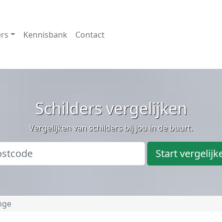
ers
Kennisbank
Contact
Schilders vergelijken
Vergelijken van schilders bij jou in de buurt.
Start vergelijk
nge