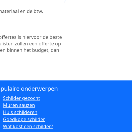
 materiaal en de btw.
ffertes is hiervoor de beste
alisten zullen een offerte op
ten binnen het budget, dan
pulaire onderwerpen
Schilder gezocht
Muren sauzen
Huis schilderen
Goedkope schilder
Wat kost een schilder?