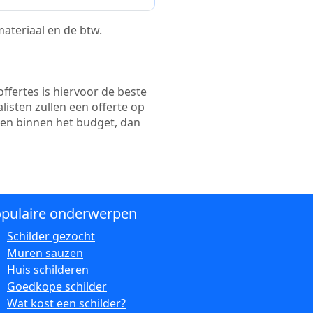
 materiaal en de btw.
ffertes is hiervoor de beste
alisten zullen een offerte op
ten binnen het budget, dan
pulaire onderwerpen
Schilder gezocht
Muren sauzen
Huis schilderen
Goedkope schilder
Wat kost een schilder?