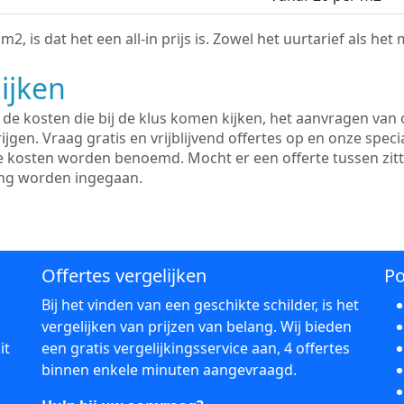
2, is dat het een all-in prijs is. Zowel het uurtarief als het
ijken
e kosten die bij de klus komen kijken, het aanvragen van o
ijgen. Vraag gratis en vrijblijvend offertes op en onze speci
le kosten worden benoemd. Mocht er een offerte tussen zit
ing worden ingegaan.
Offertes vergelijken
Po
Bij het vinden van een geschikte schilder, is het
vergelijken van prijzen van belang. Wij bieden
it
een gratis vergelijkingsservice aan, 4 offertes
binnen enkele minuten aangevraagd.