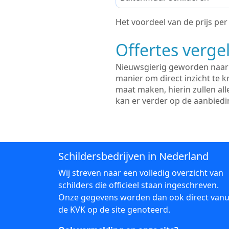
Het voordeel van de prijs per m
Offertes vergel
Nieuwsgierig geworden naar d
manier om direct inzicht te kr
maat maken, hierin zullen al
kan er verder op de aanbied
Schildersbedrijven in Nederland
Wij streven naar een volledig overzicht van
schilders die officieel staan ingeschreven.
Onze gegevens worden dan ook direct vanu
de KVK op de site genoteerd.