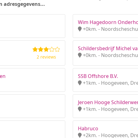
n adresgegevens...
Wim Hagedoorn Onderh
+0km. - Noordscheschu
Schildersbedrijf Michel v
+0km. - Noordscheschu
2 reviews
een
SSB Offshore B.V.
+1km. - Hoogeveen, Dr
Jeroen Hooge Schilderwe
+1km. - Hoogeveen, Dr
Habruco
+2km. - Hoogeveen, Dr