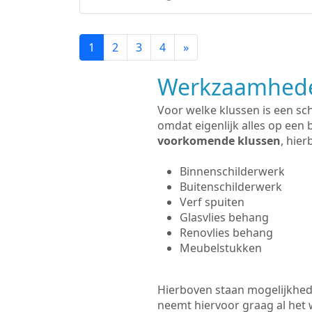
1
2
3
4
»
Werkzaamhede
Voor welke klussen is een sc
omdat eigenlijk alles op een 
voorkomende klussen
, hie
Binnenschilderwerk
Buitenschilderwerk
Verf spuiten
Glasvlies behang
Renovlies behang
Meubelstukken
Hierboven staan mogelijkhede
neemt hiervoor graag al het