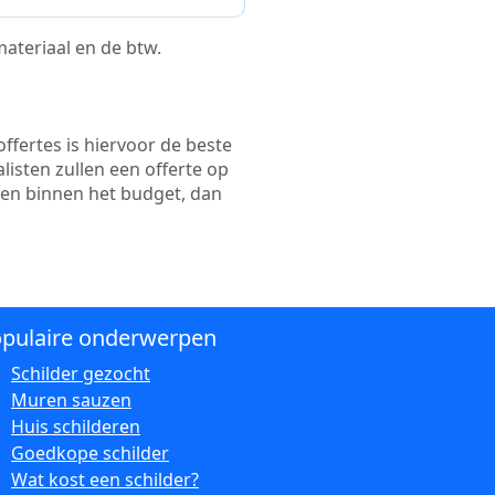
 materiaal en de btw.
ffertes is hiervoor de beste
alisten zullen een offerte op
ten binnen het budget, dan
pulaire onderwerpen
Schilder gezocht
Muren sauzen
Huis schilderen
Goedkope schilder
Wat kost een schilder?