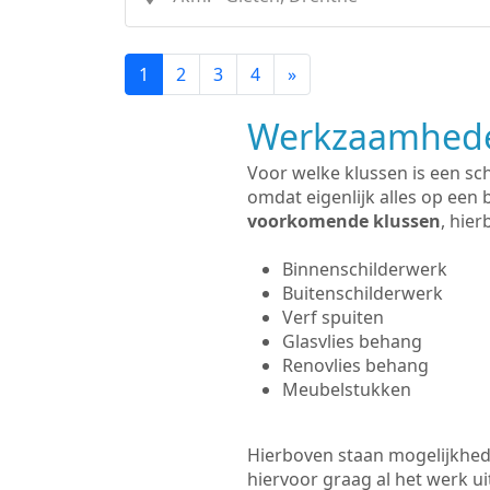
1
2
3
4
»
Werkzaamhede
Voor welke klussen is een sc
omdat eigenlijk alles op een 
voorkomende klussen
, hie
Binnenschilderwerk
Buitenschilderwerk
Verf spuiten
Glasvlies behang
Renovlies behang
Meubelstukken
Hierboven staan mogelijkhede
hiervoor graag al het werk 