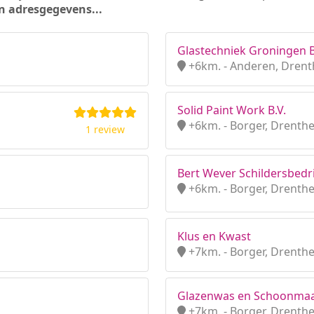
n adresgegevens...
Glastechniek Groningen B
+6km. - Anderen, Drent
Solid Paint Work B.V.
+6km. - Borger, Drenth
1 review
Bert Wever Schildersbedri
+6km. - Borger, Drenth
Klus en Kwast
+7km. - Borger, Drenth
Glazenwas en Schoonmaa
+7km. - Borger, Drenth