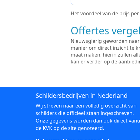
Het voordeel van de prijs per m
Offertes vergel
Nieuwsgierig geworden naar d
manier om direct inzicht te kr
maat maken, hierin zullen al
kan er verder op de aanbied
Schildersbedrijven in Nederland
Wij streven naar een volledig overzicht van
schilders die officieel staan ingeschreven.
Onze gegevens worden dan ook direct vanu
de KVK op de site genoteerd.