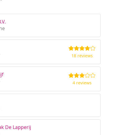
.V.
he
e
18 reviews
jf
e
4 reviews
e
k De Lapperij
e