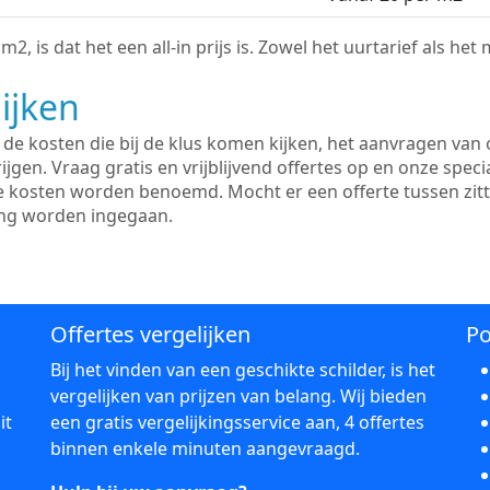
2, is dat het een all-in prijs is. Zowel het uurtarief als het
ijken
e kosten die bij de klus komen kijken, het aanvragen van o
ijgen. Vraag gratis en vrijblijvend offertes op en onze speci
le kosten worden benoemd. Mocht er een offerte tussen zit
ing worden ingegaan.
Offertes vergelijken
Po
Bij het vinden van een geschikte schilder, is het
vergelijken van prijzen van belang. Wij bieden
it
een gratis vergelijkingsservice aan, 4 offertes
binnen enkele minuten aangevraagd.