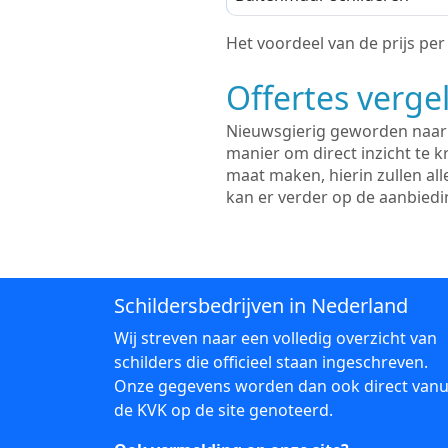
Het voordeel van de prijs per m
Offertes vergel
Nieuwsgierig geworden naar d
manier om direct inzicht te kr
maat maken, hierin zullen al
kan er verder op de aanbied
Schildersbedrijven in Nederland
Wij streven naar een volledig overzicht van
schilders die officieel staan ingeschreven.
Onze gegevens worden dan ook direct vanu
de KVK op de site genoteerd.