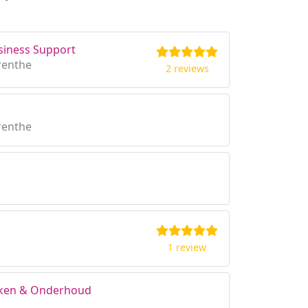
siness Support
renthe
2 reviews
renthe
1 review
rken & Onderhoud