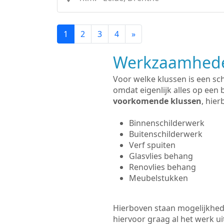
1
2
3
4
»
Werkzaamhede
Voor welke klussen is een sc
omdat eigenlijk alles op een 
voorkomende klussen
, hie
Binnenschilderwerk
Buitenschilderwerk
Verf spuiten
Glasvlies behang
Renovlies behang
Meubelstukken
Hierboven staan mogelijkhede
hiervoor graag al het werk 