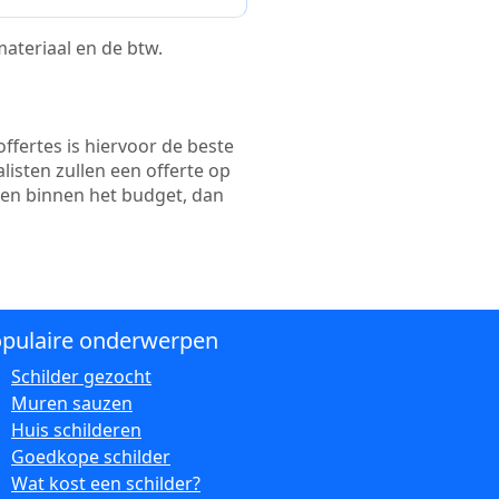
 materiaal en de btw.
ffertes is hiervoor de beste
alisten zullen een offerte op
ten binnen het budget, dan
pulaire onderwerpen
Schilder gezocht
Muren sauzen
Huis schilderen
Goedkope schilder
Wat kost een schilder?