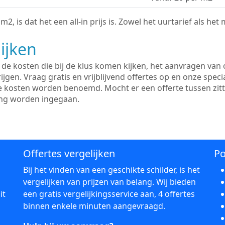
2, is dat het een all-in prijs is. Zowel het uurtarief als het
ijken
e kosten die bij de klus komen kijken, het aanvragen van o
ijgen. Vraag gratis en vrijblijvend offertes op en onze speci
le kosten worden benoemd. Mocht er een offerte tussen zit
ing worden ingegaan.
Offertes vergelijken
Po
Bij het vinden van een geschikte schilder, is het
vergelijken van prijzen van belang. Wij bieden
it
een gratis vergelijkingsservice aan, 4 offertes
binnen enkele minuten aangevraagd.