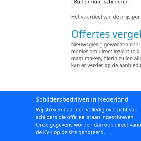
Buitenmuur schilderen
Het voordeel van de prijs per m
Offertes vergel
Nieuwsgierig geworden naar d
manier om direct inzicht te kr
maat maken, hierin zullen al
kan er verder op de aanbied
Schildersbedrijven in Nederland
Wij streven naar een volledig overzicht van
schilders die officieel staan ingeschreven.
Onze gegevens worden dan ook direct vanu
de KVK op de site genoteerd.