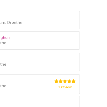
am, Drenthe
aghuis
nthe
nthe
nthe
1 review