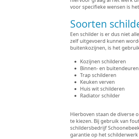
hiervoor graag al het werk 
voor specifieke wensen is het
Soorten schil
Een schilder is er dus niet a
zelf uitgevoerd kunnen worde
buitenkozijnen, is het gebru
Kozijnen schilderen
Binnen- en buitendeuren
Trap schilderen
Keuken verven
Huis wit schilderen
Radiator schilder
Hierboven staan de diverse op
te kiezen. Bij gebruik van fou
schildersbedrijf Schoonebeek
garantie op het schilderwer