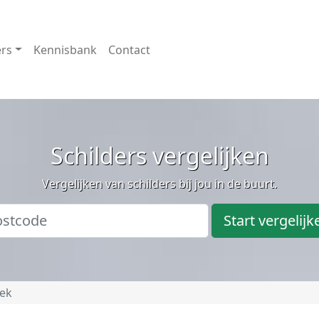
ers
Kennisbank
Contact
Schilders vergelijken
Vergelijken van schilders bij jou in de buurt.
Start vergelijk
ek