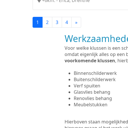
+6km. - Erica, Drenthe
1
2
3
4
»
Werkzaamhede
Voor welke klussen is een sc
omdat eigenlijk alles op een 
voorkomende klussen
, hie
Binnenschilderwerk
Buitenschilderwerk
Verf spuiten
Glasvlies behang
Renovlies behang
Meubelstukken
Hierboven staan mogelijkhed