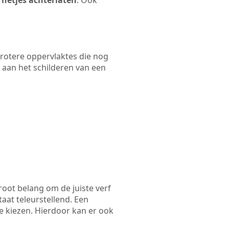
 netjes achterlaten
. Ook
 grotere oppervlaktes die nog
 aan het schilderen van een
root belang om de juiste verf
taat teleurstellend. Een
e kiezen. Hierdoor kan er ook