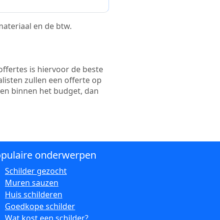
 materiaal en de btw.
ffertes is hiervoor de beste
alisten zullen een offerte op
ten binnen het budget, dan
pulaire onderwerpen
Schilder gezocht
Muren sauzen
Huis schilderen
Goedkope schilder
Wat kost een schilder?