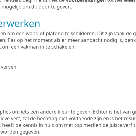
uit handen. Beginnend met de
voorbereidingen
tot het
weer
 mogelijk om dit door te geven.
derwerken
lleen om een wand of plafond te schilderen. Dit zijn vaak de
n. Pas op het moment als er meer aandacht nodig is, denk
ik om een vakman in te schakelen.
 verven
ties om iets een andere kleur te geven. Echter is het van g
tieve verf, zal de hechting niet voldoende zijn en is het resul
 heeft de kennis in huis om met top merken de juiste verf t
k worden gegeven.