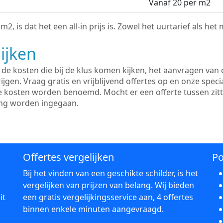
Vanaf 20 per m2
2, is dat het een all-in prijs is. Zowel het uurtarief als het
ijken
e kosten die bij de klus komen kijken, het aanvragen van o
ijgen. Vraag gratis en vrijblijvend offertes op en onze speci
le kosten worden benoemd. Mocht er een offerte tussen zit
ing worden ingegaan.
Offertes vergelijken
Po
Bij het vinden van een geschikte schilder, is het
vergelijken van prijzen van belang. Wij bieden
it
een gratis vergelijkingsservice aan, 4 offertes
binnen enkele minuten aangevraagd.