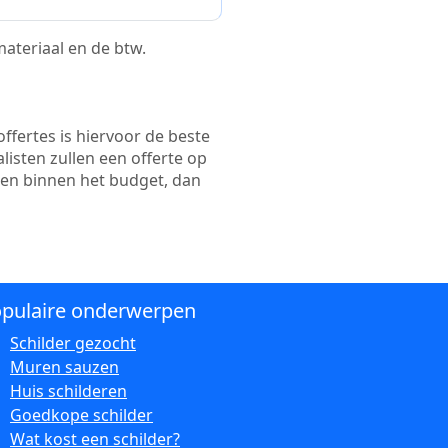
 materiaal en de btw.
ffertes is hiervoor de beste
alisten zullen een offerte op
ten binnen het budget, dan
pulaire onderwerpen
Schilder gezocht
Muren sauzen
Huis schilderen
Goedkope schilder
Wat kost een schilder?