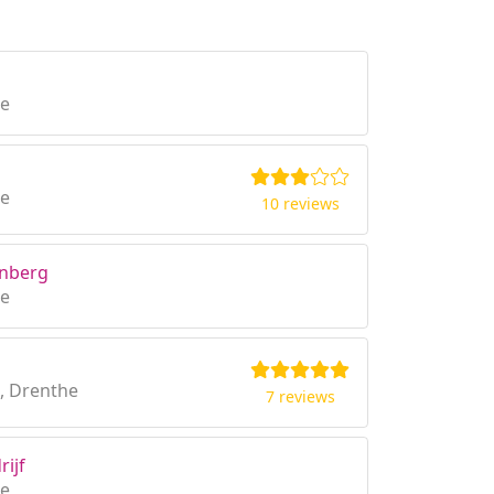
he
he
10 reviews
enberg
he
, Drenthe
7 reviews
ijf
he