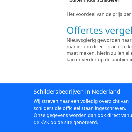
Buitenmuur schilderen
Het voordeel van de prijs per m
Offertes vergel
Nieuwsgierig geworden naar d
manier om direct inzicht te kr
maat maken, hierin zullen al
kan er verder op de aanbied
Schildersbedrijven in Nederland
Wij streven naar een volledig overzicht van
schilders die officieel staan ingeschreven.
Onze gegevens worden dan ook direct vanu
de KVK op de site genoteerd.