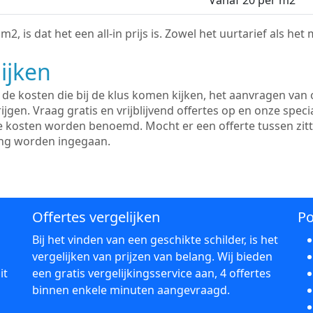
Vanaf 20 per m2
2, is dat het een all-in prijs is. Zowel het uurtarief als het
ijken
e kosten die bij de klus komen kijken, het aanvragen van o
ijgen. Vraag gratis en vrijblijvend offertes op en onze speci
le kosten worden benoemd. Mocht er een offerte tussen zit
ing worden ingegaan.
Offertes vergelijken
Po
Bij het vinden van een geschikte schilder, is het
vergelijken van prijzen van belang. Wij bieden
it
een gratis vergelijkingsservice aan, 4 offertes
binnen enkele minuten aangevraagd.