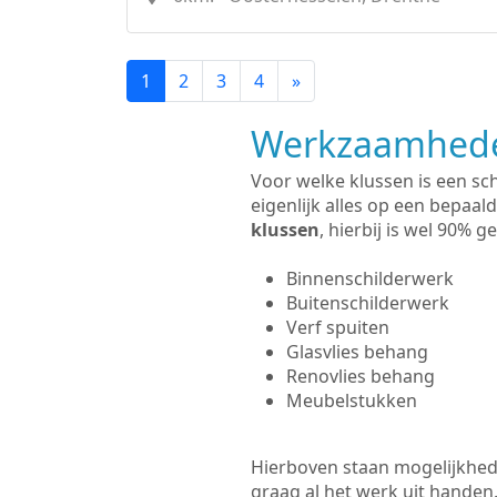
1
2
3
4
»
Werkzaamhede
Voor welke klussen is een sc
eigenlijk alles op een bepaald
klussen
, hierbij is wel 90%
Binnenschilderwerk
Buitenschilderwerk
Verf spuiten
Glasvlies behang
Renovlies behang
Meubelstukken
Hierboven staan mogelijkhede
graag al het werk uit hande