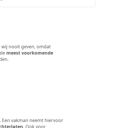
n wij nooit geven, omdat
 de
meest voorkomende
rden.
jn. Een vakman neemt hiervoor
chterlaten
. Ook voor