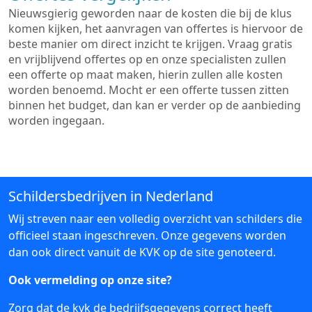
Nieuwsgierig geworden naar de kosten die bij de klus
komen kijken, het aanvragen van offertes is hiervoor de
beste manier om direct inzicht te krijgen. Vraag gratis
en vrijblijvend offertes op en onze specialisten zullen
een offerte op maat maken, hierin zullen alle kosten
worden benoemd. Mocht er een offerte tussen zitten
binnen het budget, dan kan er verder op de aanbieding
worden ingegaan.
Schildersbedrijven in Nederland
Wij streven naar een volledig overzicht van schilders die
officieel staan ingeschreven. Onze gegevens worden
dan ook direct vanuit de KVK op de site genoteerd.
Ook vermelding op onze site?
Zorg dat de kvk de bedrijfsgegevens correct heeft