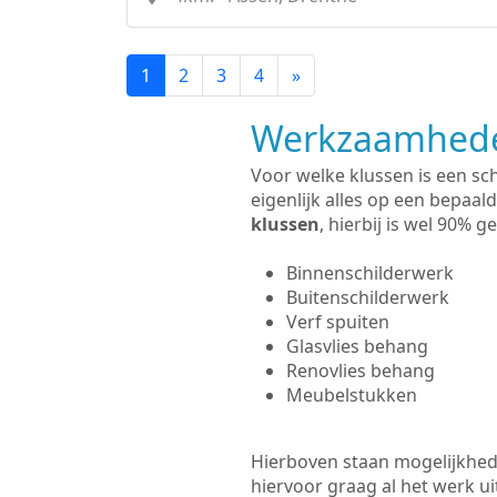
1
2
3
4
»
Werkzaamhede
Voor welke klussen is een sc
eigenlijk alles op een bepaald
klussen
, hierbij is wel 90%
Binnenschilderwerk
Buitenschilderwerk
Verf spuiten
Glasvlies behang
Renovlies behang
Meubelstukken
Hierboven staan mogelijkhede
hiervoor graag al het werk 