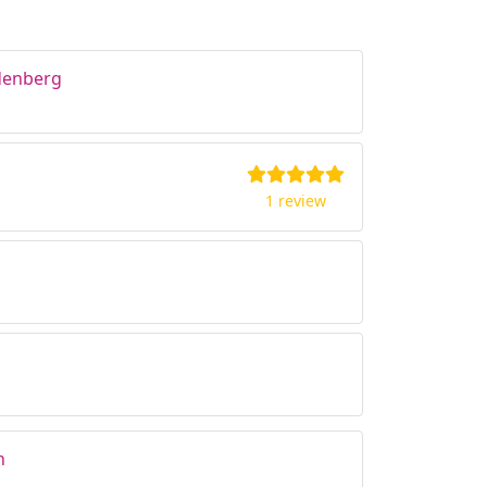
rdenberg
1 review
n