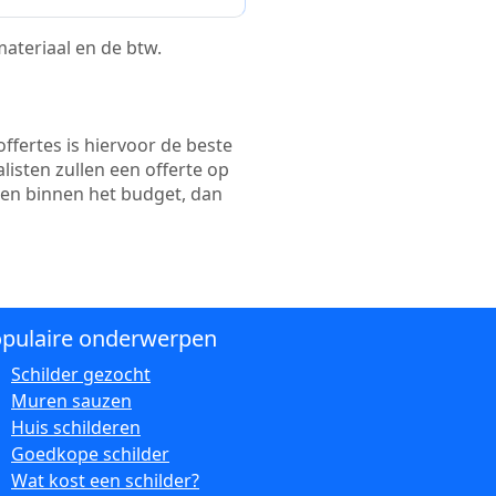
 materiaal en de btw.
ffertes is hiervoor de beste
alisten zullen een offerte op
ten binnen het budget, dan
pulaire onderwerpen
Schilder gezocht
Muren sauzen
Huis schilderen
Goedkope schilder
Wat kost een schilder?