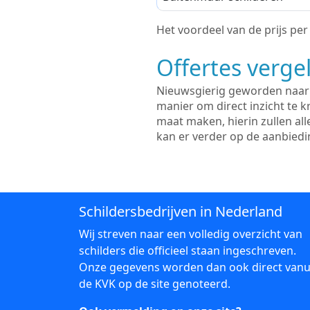
Het voordeel van de prijs per m
Offertes vergel
Nieuwsgierig geworden naar d
manier om direct inzicht te kr
maat maken, hierin zullen al
kan er verder op de aanbied
Schildersbedrijven in Nederland
Wij streven naar een volledig overzicht van
schilders die officieel staan ingeschreven.
Onze gegevens worden dan ook direct vanu
de KVK op de site genoteerd.