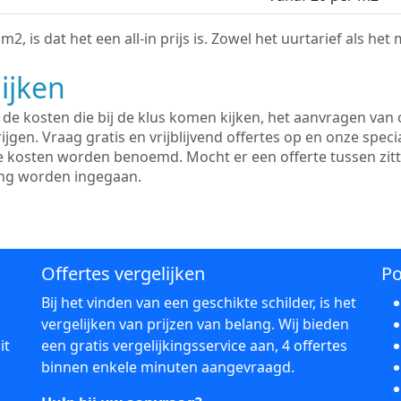
2, is dat het een all-in prijs is. Zowel het uurtarief als het
ijken
e kosten die bij de klus komen kijken, het aanvragen van o
ijgen. Vraag gratis en vrijblijvend offertes op en onze speci
le kosten worden benoemd. Mocht er een offerte tussen zit
ing worden ingegaan.
Offertes vergelijken
Po
Bij het vinden van een geschikte schilder, is het
vergelijken van prijzen van belang. Wij bieden
it
een gratis vergelijkingsservice aan, 4 offertes
binnen enkele minuten aangevraagd.