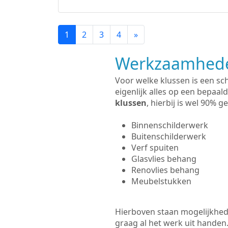
1
2
3
4
»
Werkzaamhede
Voor welke klussen is een sc
eigenlijk alles op een bepaald
klussen
, hierbij is wel 90%
Binnenschilderwerk
Buitenschilderwerk
Verf spuiten
Glasvlies behang
Renovlies behang
Meubelstukken
Hierboven staan mogelijkhede
graag al het werk uit hande