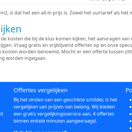
2, is dat het een all-in prijs is. Zowel het uurtarief als het
ijken
e kosten die bij de klus komen kijken, het aanvragen van o
ijgen. Vraag gratis en vrijblijvend offertes op en onze speci
le kosten worden benoemd. Mocht er een offerte tussen zit
ing worden ingegaan.
Offertes vergelijken
Po
Bij het vinden van een geschikte schilder, is het
vergelijken van prijzen van belang. Wij bieden
it
een gratis vergelijkingsservice aan, 4 offertes
binnen enkele minuten aangevraagd.