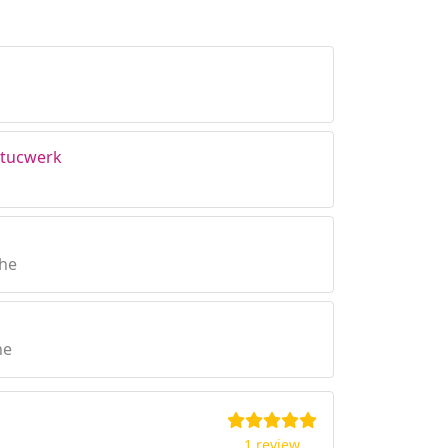
stucwerk
the
he
1 review