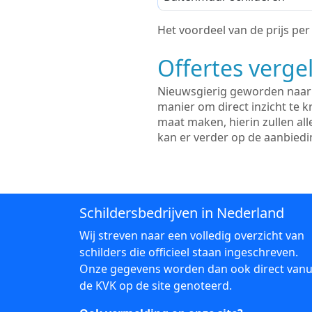
Het voordeel van de prijs per m
Offertes vergel
Nieuwsgierig geworden naar d
manier om direct inzicht te kr
maat maken, hierin zullen al
kan er verder op de aanbied
Schildersbedrijven in Nederland
Wij streven naar een volledig overzicht van
schilders die officieel staan ingeschreven.
Onze gegevens worden dan ook direct vanu
de KVK op de site genoteerd.