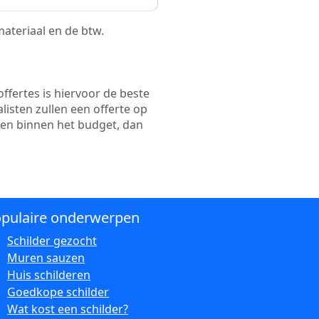
 materiaal en de btw.
ffertes is hiervoor de beste
alisten zullen een offerte op
ten binnen het budget, dan
pulaire onderwerpen
Schilder gezocht
Muren sauzen
Huis schilderen
Goedkope schilder
Wat kost een schilder?