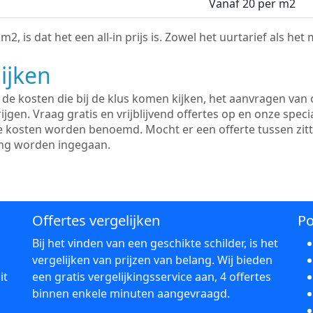
Vanaf 20 per m2
2, is dat het een all-in prijs is. Zowel het uurtarief als het
ijken
e kosten die bij de klus komen kijken, het aanvragen van o
ijgen. Vraag gratis en vrijblijvend offertes op en onze speci
le kosten worden benoemd. Mocht er een offerte tussen zit
ing worden ingegaan.
Offertes vergelijken
Po
Bij het vinden van een geschikte schilder, is het
vergelijken van prijzen van belang. Wij bieden
it
een gratis vergelijkingsservice aan, 4 offertes
binnen enkele minuten aangevraagd.