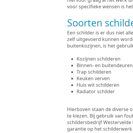
hiervoor graag al het werk 
voor specifieke wensen is het
Soorten schil
Een schilder is er dus niet a
zelf uitgevoerd kunnen worde
buitenkozijnen, is het gebru
Kozijnen schilderen
Binnen- en buitendeuren
Trap schilderen
Keuken verven
Huis wit schilderen
Radiator schilder
Hierboven staan de diverse op
te kiezen. Bij gebruik van fou
schildersbedrijf Westervelde 
garantie op het schilderwer