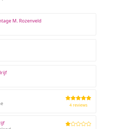
ntage M. Rozenveld
rijf
he
4 reviews
jf