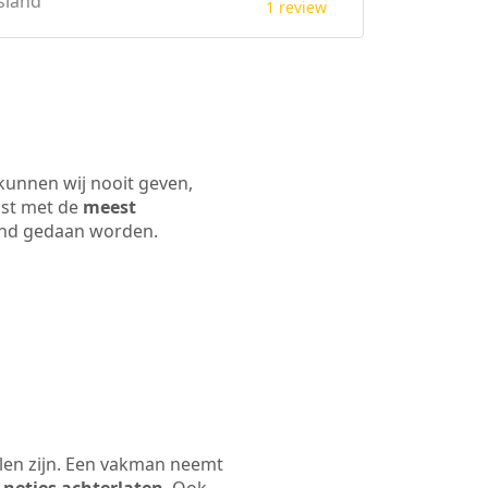
sland
1 review
kunnen wij nooit geven,
ijst met de
meest
 land gedaan worden.
len zijn. Een vakman neemt