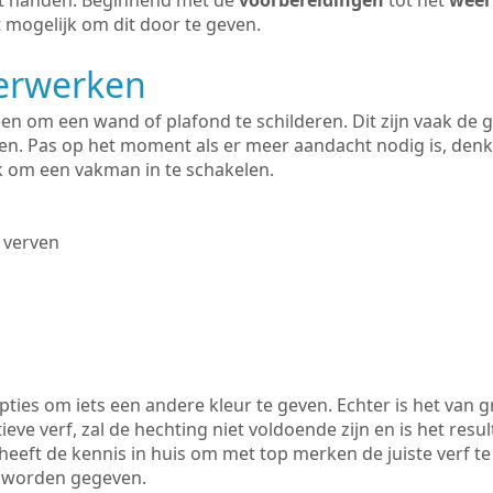
uit handen. Beginnend met de
voorbereidingen
tot het
weer
 mogelijk om dit door te geven.
derwerken
lleen om een wand of plafond te schilderen. Dit zijn vaak de
n. Pas op het moment als er meer aandacht nodig is, denk
ik om een vakman in te schakelen.
 verven
ties om iets een andere kleur te geven. Echter is het van g
tieve verf, zal de hechting niet voldoende zijn en is het resul
heeft de kennis in huis om met top merken de juiste verf te
k worden gegeven.