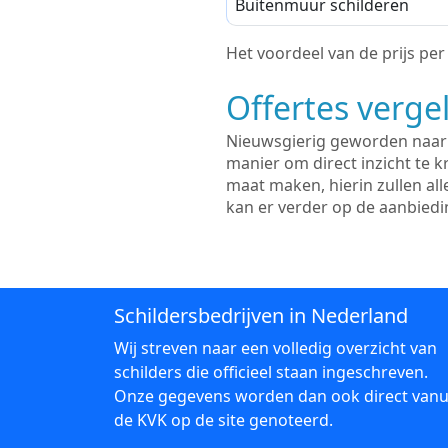
Buitenmuur schilderen
Het voordeel van de prijs per m
Offertes vergel
Nieuwsgierig geworden naar d
manier om direct inzicht te kr
maat maken, hierin zullen al
kan er verder op de aanbied
Schildersbedrijven in Nederland
Wij streven naar een volledig overzicht van
schilders die officieel staan ingeschreven.
Onze gegevens worden dan ook direct vanu
de KVK op de site genoteerd.