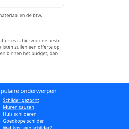
 materiaal en de btw.
ffertes is hiervoor de beste
alisten zullen een offerte op
ten binnen het budget, dan
pulaire onderwerpen
Schilder gezocht
Muren sauzen
Huis schilderen
Goedkope schilder
Wat kost een schilder?