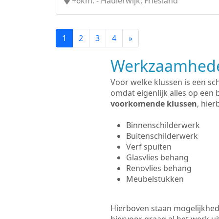
+6km. - Haulerwijk, Friesland
1
2
3
4
»
Werkzaamhede
Voor welke klussen is een sc
omdat eigenlijk alles op een 
voorkomende klussen
, hie
Binnenschilderwerk
Buitenschilderwerk
Verf spuiten
Glasvlies behang
Renovlies behang
Meubelstukken
Hierboven staan mogelijkhede