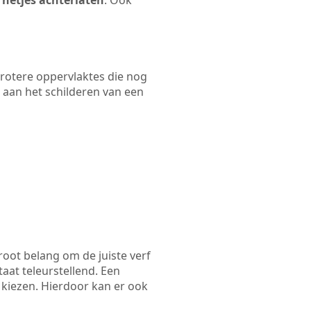
 netjes achterlaten
. Ook
 grotere oppervlaktes die nog
 aan het schilderen van een
root belang om de juiste verf
taat teleurstellend. Een
 kiezen. Hierdoor kan er ook