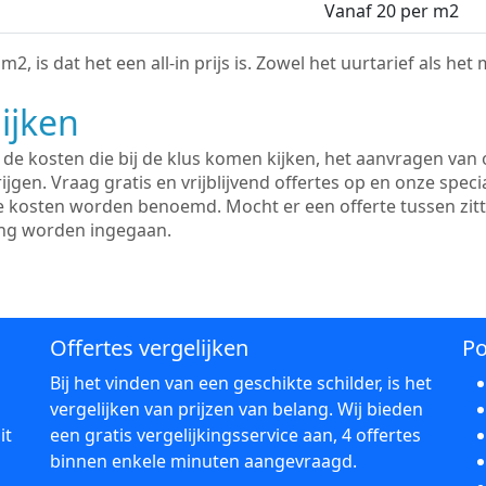
Vanaf 20 per m2
2, is dat het een all-in prijs is. Zowel het uurtarief als het
ijken
e kosten die bij de klus komen kijken, het aanvragen van o
ijgen. Vraag gratis en vrijblijvend offertes op en onze speci
le kosten worden benoemd. Mocht er een offerte tussen zit
ing worden ingegaan.
Offertes vergelijken
Po
Bij het vinden van een geschikte schilder, is het
vergelijken van prijzen van belang. Wij bieden
it
een gratis vergelijkingsservice aan, 4 offertes
binnen enkele minuten aangevraagd.