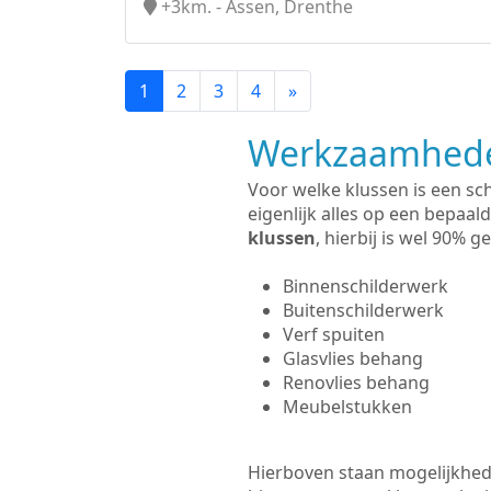
+3km. - Assen, Drenthe
1
2
3
4
»
Werkzaamhede
Voor welke klussen is een sch
eigenlijk alles op een bepaald
klussen
, hierbij is wel 90%
Binnenschilderwerk
Buitenschilderwerk
Verf spuiten
Glasvlies behang
Renovlies behang
Meubelstukken
Hierboven staan mogelijkhede