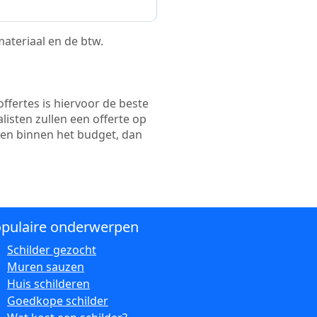
 materiaal en de btw.
ffertes is hiervoor de beste
alisten zullen een offerte op
ten binnen het budget, dan
pulaire onderwerpen
Schilder gezocht
Muren sauzen
Huis schilderen
Goedkope schilder