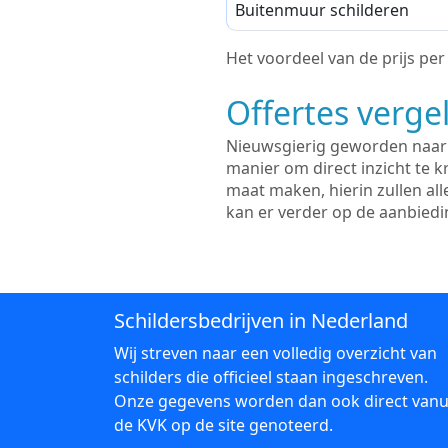
Buitenmuur schilderen
Het voordeel van de prijs per m
Offertes vergel
Nieuwsgierig geworden naar d
manier om direct inzicht te kr
maat maken, hierin zullen al
kan er verder op de aanbied
Schildersbedrijven in Nederland
Wij streven naar een volledig overzicht van
schilders die officieel staan ingeschreven.
Onze gegevens worden dan ook direct vanu
de KVK op de site genoteerd.