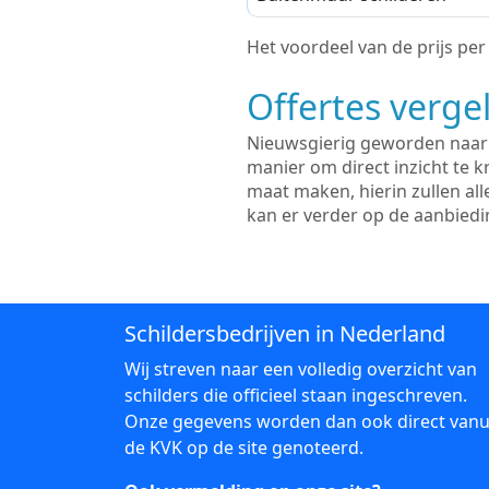
Het voordeel van de prijs per m
Offertes vergel
Nieuwsgierig geworden naar d
manier om direct inzicht te kr
maat maken, hierin zullen al
kan er verder op de aanbied
Schildersbedrijven in Nederland
Wij streven naar een volledig overzicht van
schilders die officieel staan ingeschreven.
Onze gegevens worden dan ook direct vanu
de KVK op de site genoteerd.