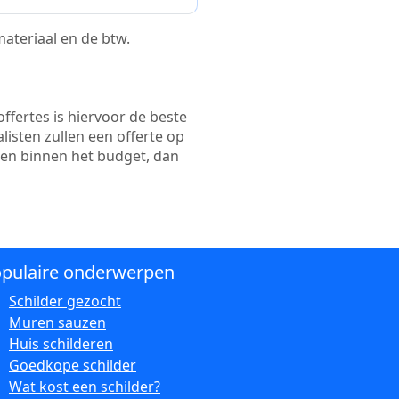
 materiaal en de btw.
ffertes is hiervoor de beste
alisten zullen een offerte op
ten binnen het budget, dan
pulaire onderwerpen
Schilder gezocht
Muren sauzen
Huis schilderen
Goedkope schilder
Wat kost een schilder?