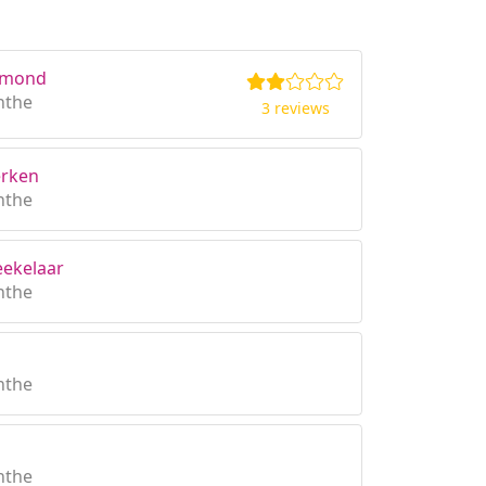
ermond
nthe
3 reviews
erken
nthe
eekelaar
nthe
nthe
nthe