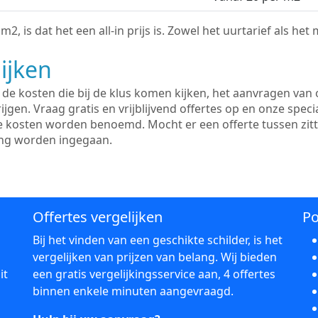
2, is dat het een all-in prijs is. Zowel het uurtarief als het
ijken
e kosten die bij de klus komen kijken, het aanvragen van o
ijgen. Vraag gratis en vrijblijvend offertes op en onze speci
le kosten worden benoemd. Mocht er een offerte tussen zit
ing worden ingegaan.
Offertes vergelijken
Po
Bij het vinden van een geschikte schilder, is het
vergelijken van prijzen van belang. Wij bieden
it
een gratis vergelijkingsservice aan, 4 offertes
binnen enkele minuten aangevraagd.