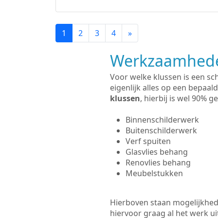
1
2
3
4
»
Werkzaamhede
Voor welke klussen is een sc
eigenlijk alles op een bepaald
klussen
, hierbij is wel 90%
Binnenschilderwerk
Buitenschilderwerk
Verf spuiten
Glasvlies behang
Renovlies behang
Meubelstukken
Hierboven staan mogelijkhede
hiervoor graag al het werk 