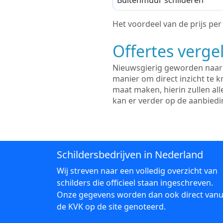
Buitenmuur schilderen
Het voordeel van de prijs per m
Offertes vergel
Nieuwsgierig geworden naar d
manier om direct inzicht te kr
maat maken, hierin zullen al
kan er verder op de aanbied
Schildersbedrijven in Nederland
Wij streven naar een volledig overzicht van
schilders die officieel staan ingeschreven.
Onze gegevens worden dan ook direct vanu
de KVK op de site genoteerd.