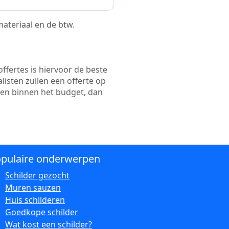
 materiaal en de btw.
ffertes is hiervoor de beste
alisten zullen een offerte op
ten binnen het budget, dan
pulaire onderwerpen
Schilder gezocht
Muren sauzen
Huis schilderen
Goedkope schilder
Wat kost een schilder?