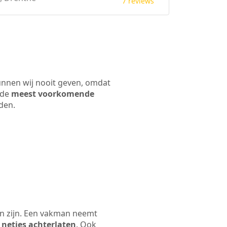
7 reviews
unnen wij nooit geven, omdat
 de
meest voorkomende
rden.
en zijn. Een vakman neemt
 netjes achterlaten
. Ook