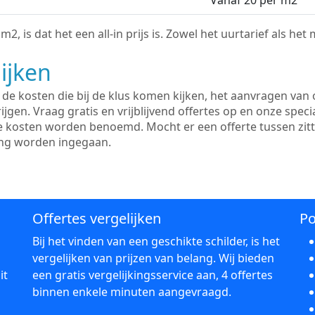
Vanaf 20 per m2
2, is dat het een all-in prijs is. Zowel het uurtarief als het
ijken
e kosten die bij de klus komen kijken, het aanvragen van o
ijgen. Vraag gratis en vrijblijvend offertes op en onze speci
le kosten worden benoemd. Mocht er een offerte tussen zit
ing worden ingegaan.
Offertes vergelijken
Po
Bij het vinden van een geschikte schilder, is het
vergelijken van prijzen van belang. Wij bieden
it
een gratis vergelijkingsservice aan, 4 offertes
binnen enkele minuten aangevraagd.