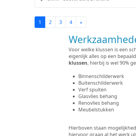
1
2
3
4
»
Werkzaamhede
Voor welke klussen is een sc
eigenlijk alles op een bepaald
klussen
, hierbij is wel 90%
Binnenschilderwerk
Buitenschilderwerk
Verf spuiten
Glasvlies behang
Renovlies behang
Meubelstukken
Hierboven staan mogelijkhede
hiervoor graag al het werk 