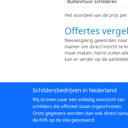
Buitenmuur schilderen
Het voordeel van de prijs per m
Offertes vergel
Nieuwsgierig geworden naar d
manier om direct inzicht te kr
maat maken, hierin zullen al
kan er verder op de aanbied
Schildersbedrijven in Nederland
Wij streven naar een volledig overzicht van
schilders die officieel staan ingeschreven.
Onze gegevens worden dan ook direct vanu
de KVK op de site genoteerd.