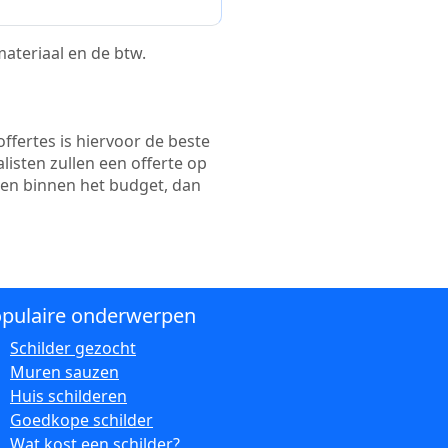
 materiaal en de btw.
ffertes is hiervoor de beste
alisten zullen een offerte op
ten binnen het budget, dan
pulaire onderwerpen
Schilder gezocht
Muren sauzen
Huis schilderen
Goedkope schilder
Wat kost een schilder?