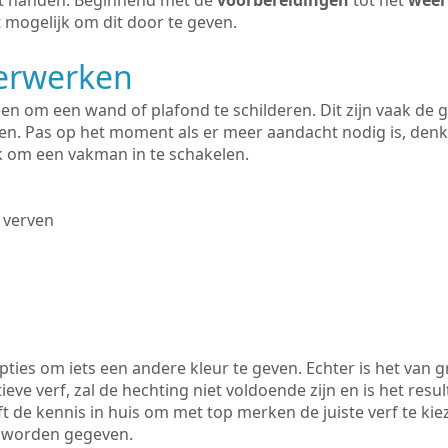
uit handen. Beginnend met de
voorbereidingen
tot het
weer
 mogelijk om dit door te geven.
derwerken
lleen om een wand of plafond te schilderen. Dit zijn vaak de
n. Pas op het moment als er meer aandacht nodig is, denk
ik om een vakman in te schakelen.
 verven
ties om iets een andere kleur te geven. Echter is het van g
tieve verf, zal de hechting niet voldoende zijn en is het resul
ft de kennis in huis om met top merken de juiste verf te ki
k worden gegeven.