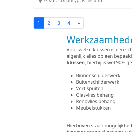
+4km. - Dronryp, Friesland
1
2
3
4
»
Werkzaamhede
Voor welke klussen is een sc
eigenlijk alles op een bepaald
klussen
, hierbij is wel 90%
Binnenschilderwerk
Buitenschilderwerk
Verf spuiten
Glasvlies behang
Renovlies behang
Meubelstukken
Hierboven staan mogelijkhede