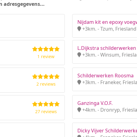
n adresgegevens...
Nijdam kit en epoxy voe
+3km. - Tzum, Friesland
L.Dijkstra schilderwerken
+3km. - Winsum, Friesl
1 review
Schilderwerken Roosma
+3km. - Franeker, Friesl
2 reviews
Ganzinga V.O.F.
+4km. - Dronryp, Friesl
27 reviews
Dicky Vijver Schilderwerk