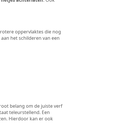
 netjes achterlaten
. Ook
 grotere oppervlaktes die nog
 aan het schilderen van een
root belang om de juiste verf
taat teleurstellend. Een
ezen. Hierdoor kan er ook