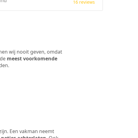
and
16 reviews
nnen wij nooit geven, omdat
 de
meest voorkomende
rden.
 zijn. Een vakman neemt