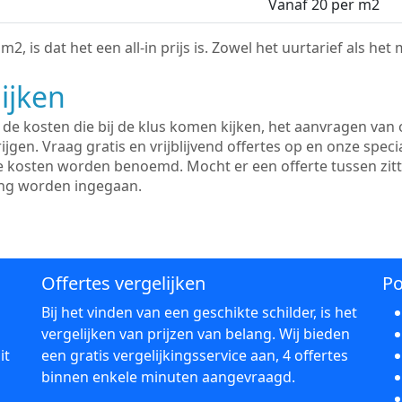
Vanaf 20 per m2
2, is dat het een all-in prijs is. Zowel het uurtarief als het
ijken
e kosten die bij de klus komen kijken, het aanvragen van o
ijgen. Vraag gratis en vrijblijvend offertes op en onze speci
le kosten worden benoemd. Mocht er een offerte tussen zit
ing worden ingegaan.
Offertes vergelijken
Po
Bij het vinden van een geschikte schilder, is het
vergelijken van prijzen van belang. Wij bieden
it
een gratis vergelijkingsservice aan, 4 offertes
binnen enkele minuten aangevraagd.