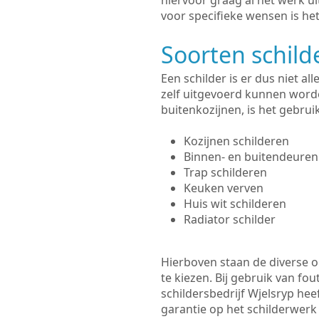
hiervoor graag al het werk 
voor specifieke wensen is het
Soorten schil
Een schilder is er dus niet a
zelf uitgevoerd kunnen worde
buitenkozijnen, is het gebru
Kozijnen schilderen
Binnen- en buitendeuren
Trap schilderen
Keuken verven
Huis wit schilderen
Radiator schilder
Hierboven staan de diverse op
te kiezen. Bij gebruik van fou
schildersbedrijf Wjelsryp hee
garantie op het schilderwer