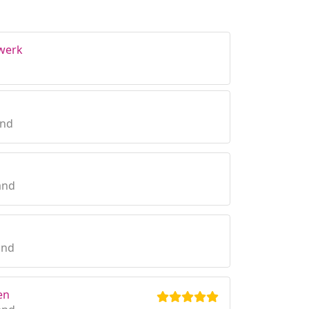
gwerk
and
and
and
en