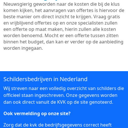
Nieuwsgierig geworden naar de kosten die bij de klus
komen kijken, het aanvragen van offertes is hiervoor de
beste manier om direct inzicht te krijgen. Vraag gratis
en vrijblijvend offertes op en onze specialisten zullen
een offerte op maat maken, hierin zullen alle kosten
worden benoemd. Mocht er een offerte tussen zitten
binnen het budget, dan kan er verder op de aanbieding
worden ingegaan.
Schildersbedrijven in Nederland
Wij streven naar een volledig overzicht van schilders die
officieel staan ingeschreven. Onze gegevens worden
dan ook direct vanuit de KVK op de site genoteerd.
Ook vermelding op onze site?
Zorg dat de kvk de bedrijfsgegevens correct heeft