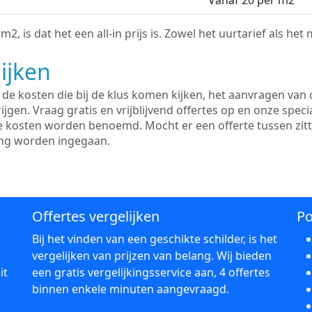
Vanaf 20 per m2
2, is dat het een all-in prijs is. Zowel het uurtarief als het
ijken
e kosten die bij de klus komen kijken, het aanvragen van o
ijgen. Vraag gratis en vrijblijvend offertes op en onze speci
le kosten worden benoemd. Mocht er een offerte tussen zit
ing worden ingegaan.
Offertes vergelijken
Po
Bij het vinden van een geschikte schilder, is het
vergelijken van prijzen van belang. Wij bieden
it
een gratis vergelijkingsservice aan, 4 offertes
binnen enkele minuten aangevraagd.