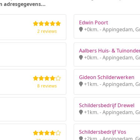
n adresgegevens...
Edwin Poort
+0km. - Appingedam, G
2 reviews
Aalbers Huis- & Tuinond
+0km. - Appingedam, G
Gideon Schilderwerken
+1km. - Appingedam, G
8 reviews
Schildersbedrijf Drewel
+1km. - Appingedam, G
Schildersbedrijf Vos
+2km. - Appingedam, G