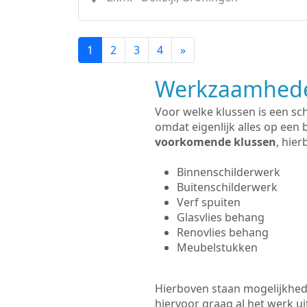
1
2
3
4
»
Werkzaamhede
Voor welke klussen is een sc
omdat eigenlijk alles op een 
voorkomende klussen
, hie
Binnenschilderwerk
Buitenschilderwerk
Verf spuiten
Glasvlies behang
Renovlies behang
Meubelstukken
Hierboven staan mogelijkhed
hiervoor graag al het werk 