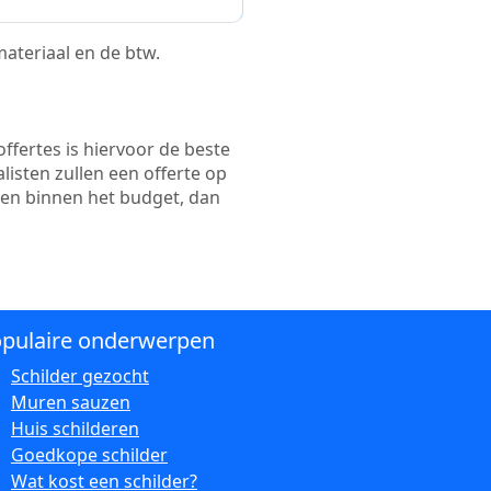
 materiaal en de btw.
ffertes is hiervoor de beste
alisten zullen een offerte op
ten binnen het budget, dan
pulaire onderwerpen
Schilder gezocht
Muren sauzen
Huis schilderen
Goedkope schilder
Wat kost een schilder?