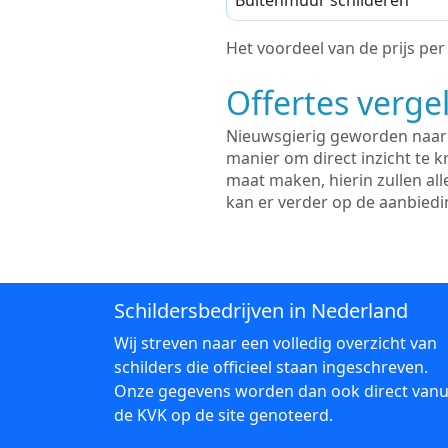
Buitenmuur schilderen
Het voordeel van de prijs per m
Offertes vergel
Nieuwsgierig geworden naar d
manier om direct inzicht te kr
maat maken, hierin zullen al
kan er verder op de aanbied
Schildersbedrijven in Nederland
Wij streven naar een volledig overzicht van
schilders die officieel staan ingeschreven.
Onze gegevens worden dan ook direct vanu
de KVK op de site genoteerd.