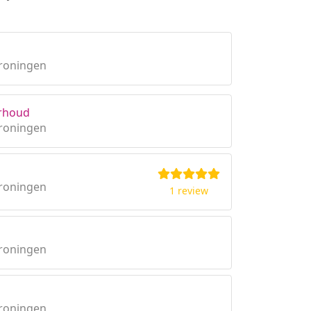
roningen
erhoud
roningen
roningen
1 review
roningen
roningen