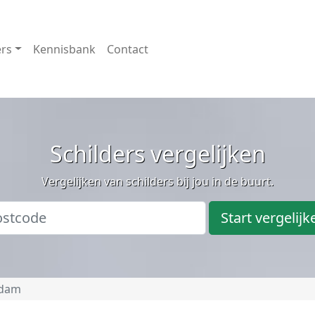
ers
Kennisbank
Contact
Schilders vergelijken
Vergelijken van schilders bij jou in de buurt.
Start vergelijk
edam