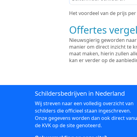
Het voordeel van de prijs per m
Offertes vergel
Nieuwsgierig geworden naar d
manier om direct inzicht te kr
maat maken, hierin zullen al
kan er verder op de aanbied
Schildersbedrijven in Nederland
Wij streven naar een volledig overzicht van
schilders die officieel staan ingeschreven.
Onze gegevens worden dan ook direct vanu
de KVK op de site genoteerd.