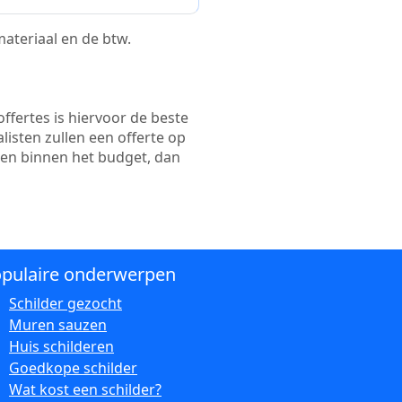
 materiaal en de btw.
ffertes is hiervoor de beste
alisten zullen een offerte op
ten binnen het budget, dan
pulaire onderwerpen
Schilder gezocht
Muren sauzen
Huis schilderen
Goedkope schilder
Wat kost een schilder?