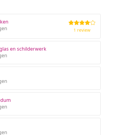
rken
gen
1 review
glas en schilderwerk
gen
gen
Bedum
gen
gen