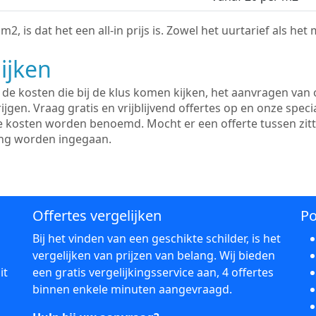
2, is dat het een all-in prijs is. Zowel het uurtarief als het
ijken
e kosten die bij de klus komen kijken, het aanvragen van o
ijgen. Vraag gratis en vrijblijvend offertes op en onze speci
le kosten worden benoemd. Mocht er een offerte tussen zit
ing worden ingegaan.
Offertes vergelijken
Po
Bij het vinden van een geschikte schilder, is het
vergelijken van prijzen van belang. Wij bieden
it
een gratis vergelijkingsservice aan, 4 offertes
binnen enkele minuten aangevraagd.