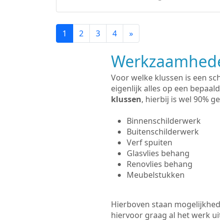
1
2
3
4
»
Werkzaamhede
Voor welke klussen is een sc
eigenlijk alles op een bepaald
klussen
, hierbij is wel 90%
Binnenschilderwerk
Buitenschilderwerk
Verf spuiten
Glasvlies behang
Renovlies behang
Meubelstukken
Hierboven staan mogelijkhed
hiervoor graag al het werk 