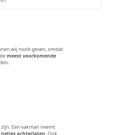
gen
nnen wij nooit geven, omdat
 de
meest voorkomende
rden.
 zijn. Een vakman neemt
 netjes achterlaten
. Ook