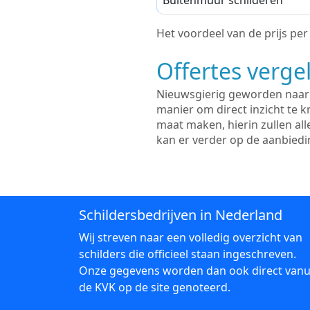
Buitenmuur schilderen
Het voordeel van de prijs per m
Offertes vergel
Nieuwsgierig geworden naar d
manier om direct inzicht te kr
maat maken, hierin zullen al
kan er verder op de aanbied
Schildersbedrijven in Nederland
Wij streven naar een volledig overzicht van
schilders die officieel staan ingeschreven.
Onze gegevens worden dan ook direct vanu
de KVK op de site genoteerd.