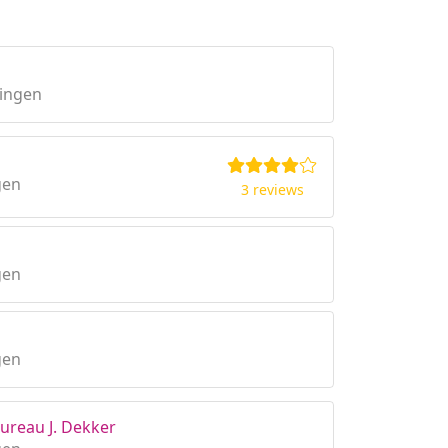
ingen
gen
3 reviews
gen
gen
bureau J. Dekker