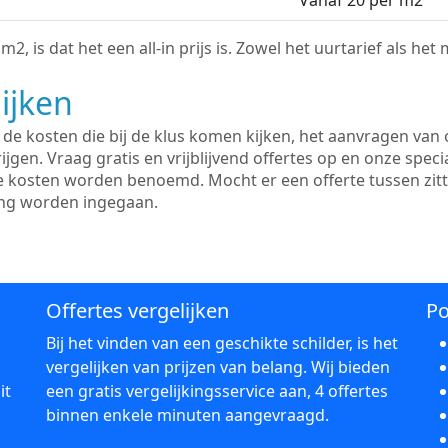
Vanaf 20 per m2
2, is dat het een all-in prijs is. Zowel het uurtarief als het
ijken
e kosten die bij de klus komen kijken, het aanvragen van o
ijgen. Vraag gratis en vrijblijvend offertes op en onze speci
le kosten worden benoemd. Mocht er een offerte tussen zit
ing worden ingegaan.
Offertes vergelijken
Po
Bij het vinden van een geschikte schilder, is het
vergelijken van prijzen van belang. Wij bieden
it
een gratis vergelijkingsservice aan, 4 offertes
binnen enkele minuten aangevraagd.