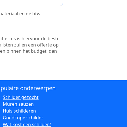
 materiaal en de btw.
ffertes is hiervoor de beste
alisten zullen een offerte op
ten binnen het budget, dan
pulaire onderwerpen
Schilder gezocht
Muren sauzen
Huis schilderen
Goedkope schilder
Wat kost een schilder?