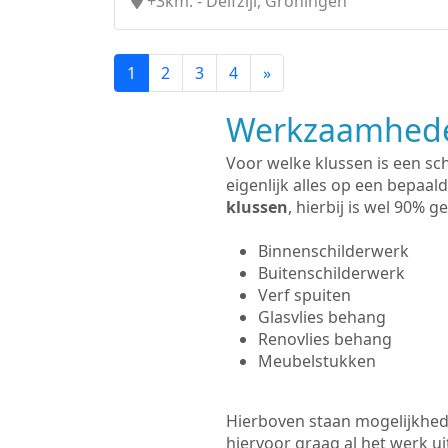
+3km. - Delfzijl, Groningen
1
2
3
4
»
Werkzaamhede
Voor welke klussen is een sc
eigenlijk alles op een bepaald
klussen
, hierbij is wel 90%
Binnenschilderwerk
Buitenschilderwerk
Verf spuiten
Glasvlies behang
Renovlies behang
Meubelstukken
Hierboven staan mogelijkhed
hiervoor graag al het werk 