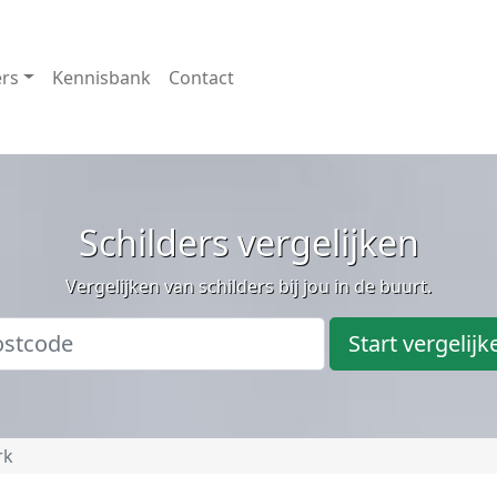
ers
Kennisbank
Contact
Schilders vergelijken
Vergelijken van schilders bij jou in de buurt.
Start vergelijk
rk