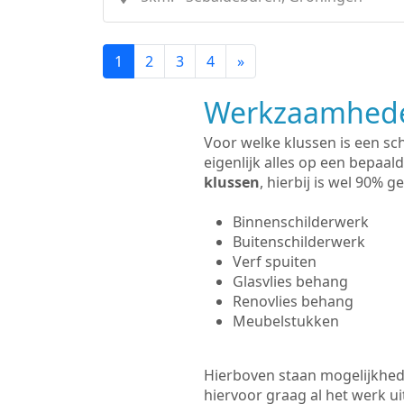
1
2
3
4
»
Werkzaamhede
Voor welke klussen is een sc
eigenlijk alles op een bepaald
klussen
, hierbij is wel 90%
Binnenschilderwerk
Buitenschilderwerk
Verf spuiten
Glasvlies behang
Renovlies behang
Meubelstukken
Hierboven staan mogelijkhede
hiervoor graag al het werk 