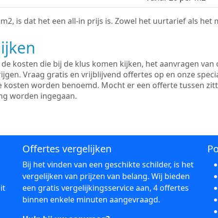
2, is dat het een all-in prijs is. Zowel het uurtarief als het
ijken
e kosten die bij de klus komen kijken, het aanvragen van o
ijgen. Vraag gratis en vrijblijvend offertes op en onze speci
le kosten worden benoemd. Mocht er een offerte tussen zit
ing worden ingegaan.
Offertes vergelijken
Po
Bij het vinden van een geschikte schilder, is het
vergelijken van prijzen van belang. Wij bieden
it
een gratis vergelijkingsservice aan, 4 offertes
binnen enkele minuten aangevraagd.