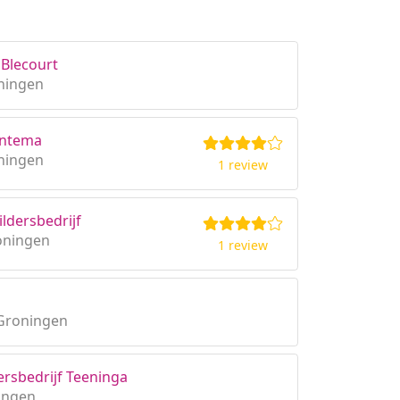
Blecourt
oningen
antema
oningen
1 review
ldersbedrijf
oningen
1 review
 Groningen
ersbedrijf Teeninga
ningen