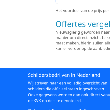
Het voordeel van de prijs per m
Offertes vergel
Nieuwsgierig geworden naar d
manier om direct inzicht te kr
maat maken, hierin zullen al
kan er verder op de aanbied
Schildersbedrijven in Nederland
Wij streven naar een volledig overzicht van
schilders die officieel staan ingeschreven.
Onze gegevens worden dan ook direct vanu
de KVK op de site genoteerd.