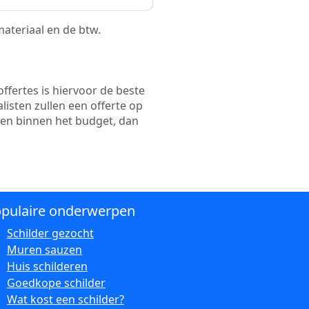
 materiaal en de btw.
ffertes is hiervoor de beste
alisten zullen een offerte op
ten binnen het budget, dan
pulaire onderwerpen
Schilder gezocht
Muren sauzen
Huis schilderen
Goedkope schilder
Wat kost een schilder?