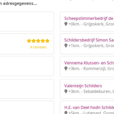
n adresgegevens...
Scheepstimmerbedrijf de 
+0km. - Grijpskerk, Gr
Schildersbedrijf Simon S
+1km. - Grijpskerk, Gr
4 reviews
Vennema Klussen- en Schi
+3km. - Kommerzijl, Gr
Valenteijn Schilders
+3km. - Sebaldeburen,
H.E. van Deel hodn Schild
+5km. - Lutjegast, Gro