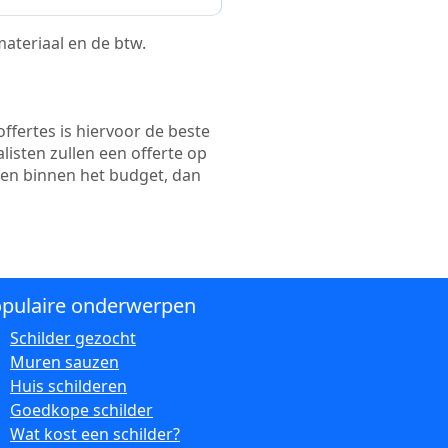
 materiaal en de btw.
ffertes is hiervoor de beste
alisten zullen een offerte op
ten binnen het budget, dan
pulaire onderwerpen
Schilder gezocht
Muren sauzen
Huis schilderen
Goedkope schilder
Wat kost een schilder?