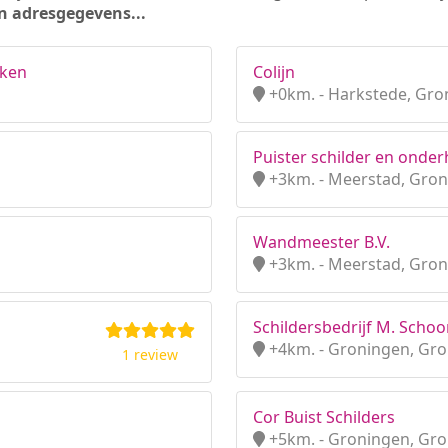
n adresgegevens...
rken
Colijn
+0km. - Harkstede, Gro
Puister schilder en onde
+3km. - Meerstad, Gro
Wandmeester B.V.
+3km. - Meerstad, Gro
Schildersbedrijf M. Scho
+4km. - Groningen, Gr
1 review
Cor Buist Schilders
+5km. - Groningen, Gr