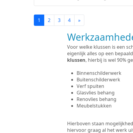
1
2
3
4
»
Werkzaamhede
Voor welke klussen is een sc
eigenlijk alles op een bepaald
klussen
, hierbij is wel 90%
Binnenschilderwerk
Buitenschilderwerk
Verf spuiten
Glasvlies behang
Renovlies behang
Meubelstukken
Hierboven staan mogelijkhede
hiervoor graag al het werk 