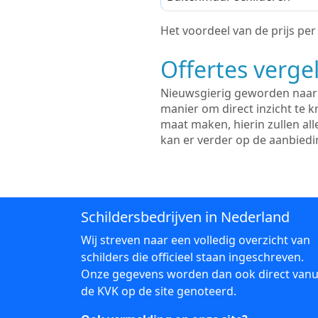
Het voordeel van de prijs per m
Offertes vergel
Nieuwsgierig geworden naar d
manier om direct inzicht te kr
maat maken, hierin zullen al
kan er verder op de aanbied
Schildersbedrijven in Nederland
Wij streven naar een volledig overzicht van
schilders die officieel staan ingeschreven.
Onze gegevens worden dan ook direct vanu
de KVK op de site genoteerd.