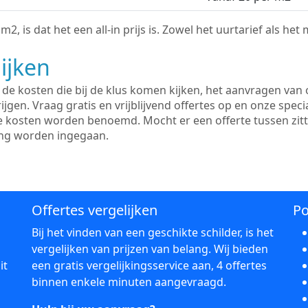
2, is dat het een all-in prijs is. Zowel het uurtarief als het
ijken
e kosten die bij de klus komen kijken, het aanvragen van o
ijgen. Vraag gratis en vrijblijvend offertes op en onze speci
le kosten worden benoemd. Mocht er een offerte tussen zit
ing worden ingegaan.
Offertes vergelijken
Po
Bij het vinden van een geschikte schilder, is het
vergelijken van prijzen van belang. Wij bieden
it
een gratis vergelijkingsservice aan, 4 offertes
binnen enkele minuten aangevraagd.