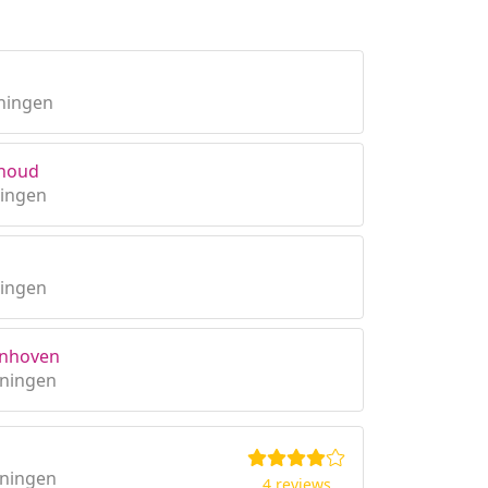
ningen
rhoud
ningen
ningen
onhoven
oningen
oningen
4 reviews