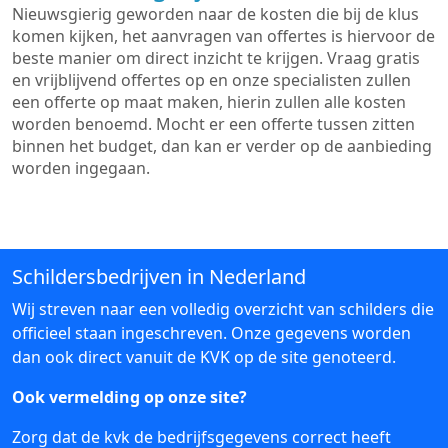
Nieuwsgierig geworden naar de kosten die bij de klus
komen kijken, het aanvragen van offertes is hiervoor de
beste manier om direct inzicht te krijgen. Vraag gratis
en vrijblijvend offertes op en onze specialisten zullen
een offerte op maat maken, hierin zullen alle kosten
worden benoemd. Mocht er een offerte tussen zitten
binnen het budget, dan kan er verder op de aanbieding
worden ingegaan.
Schildersbedrijven in Nederland
Wij streven naar een volledig overzicht van schilders die
officieel staan ingeschreven. Onze gegevens worden
dan ook direct vanuit de KVK op de site genoteerd.
Ook vermelding op onze site?
Zorg dat de kvk de bedrijfsgegevens correct heeft