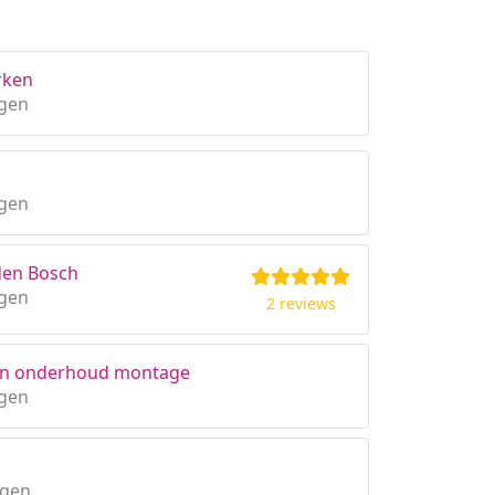
rken
gen
gen
 den Bosch
gen
2 reviews
ren onderhoud montage
gen
ngen