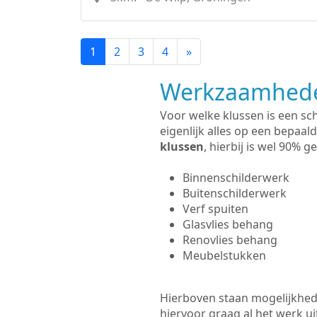
1
2
3
4
»
Werkzaamhede
Voor welke klussen is een sc
eigenlijk alles op een bepaald
klussen
, hierbij is wel 90%
Binnenschilderwerk
Buitenschilderwerk
Verf spuiten
Glasvlies behang
Renovlies behang
Meubelstukken
Hierboven staan mogelijkhed
hiervoor graag al het werk 