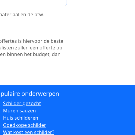
 materiaal en de btw.
ffertes is hiervoor de beste
alisten zullen een offerte op
ten binnen het budget, dan
pulaire onderwerpen
Schilder gezocht
Muren sauzen
Huis schilderen
Goedkope schilder
Wat kost een schilder?