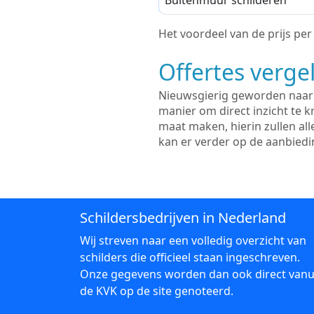
Buitenmuur schilderen
Het voordeel van de prijs per m
Offertes vergel
Nieuwsgierig geworden naar d
manier om direct inzicht te kr
maat maken, hierin zullen al
kan er verder op de aanbied
Schildersbedrijven in Nederland
Wij streven naar een volledig overzicht van
schilders die officieel staan ingeschreven.
Onze gegevens worden dan ook direct vanu
de KVK op de site genoteerd.