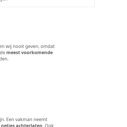
en wij nooit geven, omdat
 de
meest voorkomende
rden.
ijn. Een vakman neemt
 netjes achterlaten
. Ook