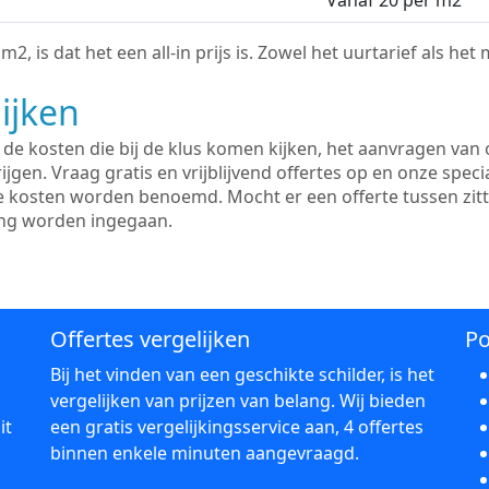
Vanaf 20 per m2
2, is dat het een all-in prijs is. Zowel het uurtarief als het
ijken
e kosten die bij de klus komen kijken, het aanvragen van o
ijgen. Vraag gratis en vrijblijvend offertes op en onze speci
le kosten worden benoemd. Mocht er een offerte tussen zit
ing worden ingegaan.
Offertes vergelijken
Po
Bij het vinden van een geschikte schilder, is het
vergelijken van prijzen van belang. Wij bieden
it
een gratis vergelijkingsservice aan, 4 offertes
binnen enkele minuten aangevraagd.