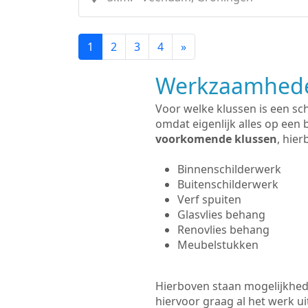
1
2
3
4
»
Werkzaamhede
Voor welke klussen is een sc
omdat eigenlijk alles op een 
voorkomende klussen
, hie
Binnenschilderwerk
Buitenschilderwerk
Verf spuiten
Glasvlies behang
Renovlies behang
Meubelstukken
Hierboven staan mogelijkhed
hiervoor graag al het werk 