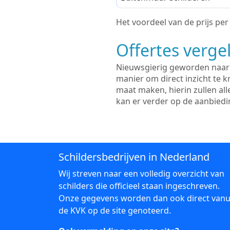
Het voordeel van de prijs per m
Offertes vergel
Nieuwsgierig geworden naar d
manier om direct inzicht te kr
maat maken, hierin zullen al
kan er verder op de aanbied
Schildersbedrijven in Nederland
Wij streven naar een volledig overzicht van
schilders die officieel staan ingeschreven.
Onze gegevens worden dan ook direct vanu
de KVK op de site genoteerd.