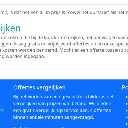
2, is dat het een all-in prijs is. Zowel het uurtarief als het
ijken
e kosten die bij de klus komen kijken, het aanvragen van o
ijgen. Vraag gratis en vrijblijvend offertes op en onze speci
le kosten worden benoemd. Mocht er een offerte tussen zit
ing worden ingegaan.
Offertes vergelijken
Po
Bij het vinden van een geschikte schilder, is het
vergelijken van prijzen van belang. Wij bieden
it
een gratis vergelijkingsservice aan, 4 offertes
binnen enkele minuten aangevraagd.