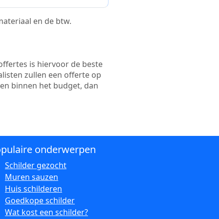
 materiaal en de btw.
ffertes is hiervoor de beste
alisten zullen een offerte op
ten binnen het budget, dan
pulaire onderwerpen
Schilder gezocht
Muren sauzen
Huis schilderen
Goedkope schilder
Wat kost een schilder?