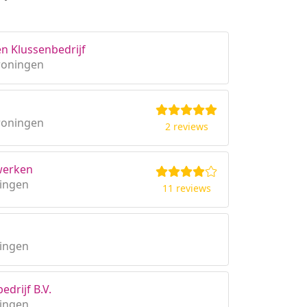
en Klussenbedrijf
roningen
roningen
2 reviews
rwerken
ingen
11 reviews
ingen
drijf B.V.
ingen