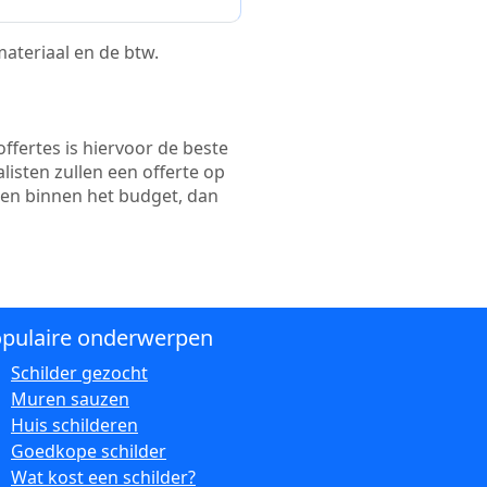
 materiaal en de btw.
ffertes is hiervoor de beste
alisten zullen een offerte op
ten binnen het budget, dan
pulaire onderwerpen
Schilder gezocht
Muren sauzen
Huis schilderen
Goedkope schilder
Wat kost een schilder?