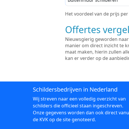
Buitenmuur schilderen
Het voordeel van de prijs per m
Offertes vergel
Nieuwsgierig geworden naar d
manier om direct inzicht te kr
maat maken, hierin zullen al
kan er verder op de aanbied
Schildersbedrijven in Nederland
Wij streven naar een volledig overzicht van
schilders die officieel staan ingeschreven.
Onze gegevens worden dan ook direct vanu
de KVK op de site genoteerd.