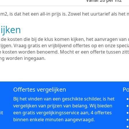
Vanaf 20 per m2
2, is dat het een all-in prijs is. Zowel het uurtarief als het
ijken
e kosten die bij de klus komen kijken, het aanvragen van o
ijgen. Vraag gratis en vrijblijvend offertes op en onze speci
le kosten worden benoemd. Mocht er een offerte tussen zit
ing worden ingegaan.
Offertes vergelijken
Po
Bij het vinden van een geschikte schilder, is het
vergelijken van prijzen van belang. Wij bieden
it
een gratis vergelijkingsservice aan, 4 offertes
binnen enkele minuten aangevraagd.