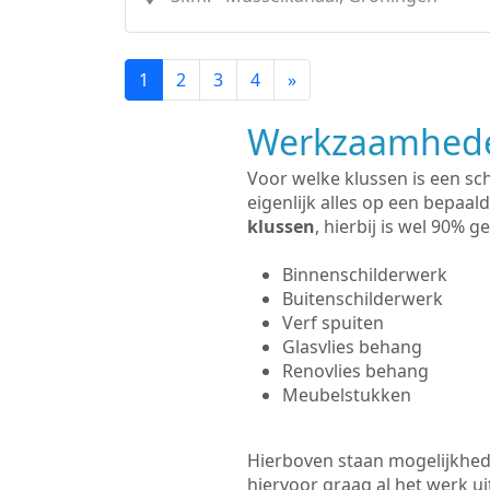
1
2
3
4
»
Werkzaamhede
Voor welke klussen is een sc
eigenlijk alles op een bepaald
klussen
, hierbij is wel 90%
Binnenschilderwerk
Buitenschilderwerk
Verf spuiten
Glasvlies behang
Renovlies behang
Meubelstukken
Hierboven staan mogelijkhede
hiervoor graag al het werk 