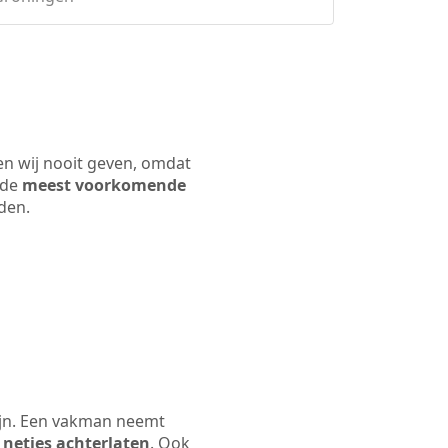
en wij nooit geven, omdat
 de
meest voorkomende
rden.
ijn. Een vakman neemt
 netjes achterlaten
. Ook