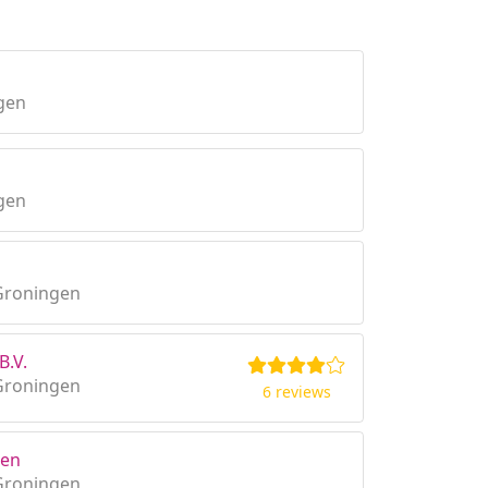
gen
gen
Groningen
B.V.
Groningen
6 reviews
ken
Groningen