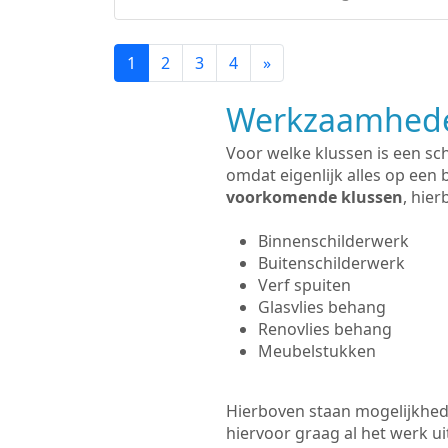
1
2
3
4
»
Werkzaamhede
Voor welke klussen is een sc
omdat eigenlijk alles op een 
voorkomende klussen
, hie
Binnenschilderwerk
Buitenschilderwerk
Verf spuiten
Glasvlies behang
Renovlies behang
Meubelstukken
Hierboven staan mogelijkhede
hiervoor graag al het werk 