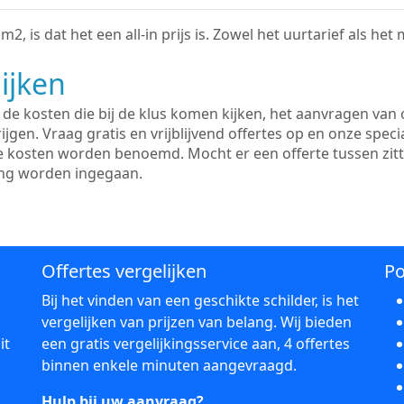
2, is dat het een all-in prijs is. Zowel het uurtarief als het
ijken
e kosten die bij de klus komen kijken, het aanvragen van o
ijgen. Vraag gratis en vrijblijvend offertes op en onze speci
le kosten worden benoemd. Mocht er een offerte tussen zit
ing worden ingegaan.
Offertes vergelijken
Po
Bij het vinden van een geschikte schilder, is het
vergelijken van prijzen van belang. Wij bieden
it
een gratis vergelijkingsservice aan, 4 offertes
binnen enkele minuten aangevraagd.
Hulp bij uw aanvraag?