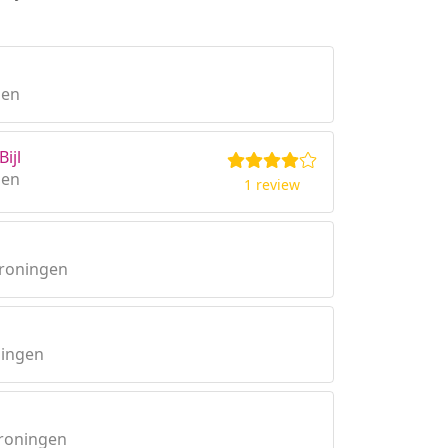
gen
Bijl
gen
1 review
Groningen
ningen
Groningen