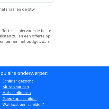
 materiaal en de btw.
ffertes is hiervoor de beste
alisten zullen een offerte op
ten binnen het budget, dan
pulaire onderwerpen
Schilder gezocht
Muren sauzen
Huis schilderen
Goedkope schilder
Wat kost een schilder?