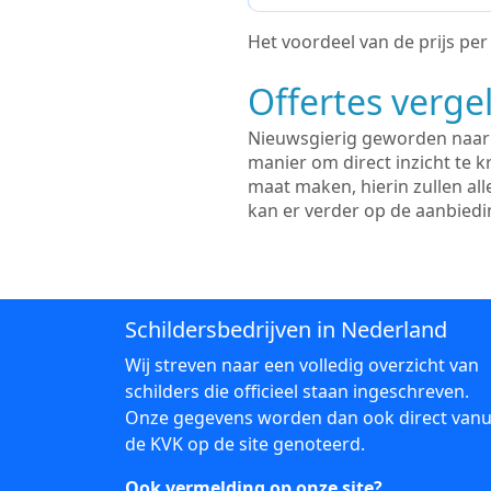
Het voordeel van de prijs per m
Offertes vergel
Nieuwsgierig geworden naar d
manier om direct inzicht te kr
maat maken, hierin zullen al
kan er verder op de aanbied
Schildersbedrijven in Nederland
Wij streven naar een volledig overzicht van
schilders die officieel staan ingeschreven.
Onze gegevens worden dan ook direct vanu
de KVK op de site genoteerd.
Ook vermelding op onze site?