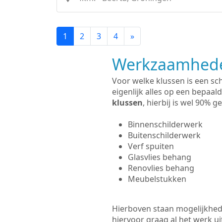
1
2
3
4
»
Werkzaamhede
Voor welke klussen is een sc
eigenlijk alles op een bepaald
klussen
, hierbij is wel 90%
Binnenschilderwerk
Buitenschilderwerk
Verf spuiten
Glasvlies behang
Renovlies behang
Meubelstukken
Hierboven staan mogelijkhede
hiervoor graag al het werk 