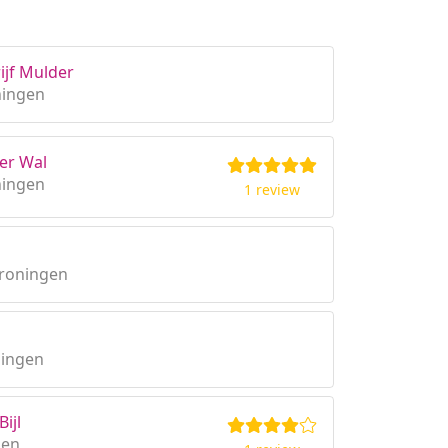
ijf Mulder
ningen
er Wal
ningen
1 review
Groningen
ningen
Bijl
gen