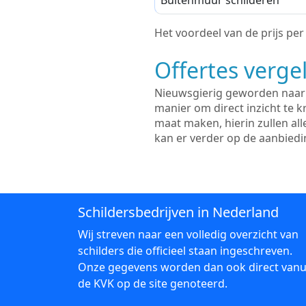
Buitenmuur schilderen
Het voordeel van de prijs per m
Offertes vergel
Nieuwsgierig geworden naar d
manier om direct inzicht te kr
maat maken, hierin zullen al
kan er verder op de aanbied
Schildersbedrijven in Nederland
Wij streven naar een volledig overzicht van
schilders die officieel staan ingeschreven.
Onze gegevens worden dan ook direct vanu
de KVK op de site genoteerd.