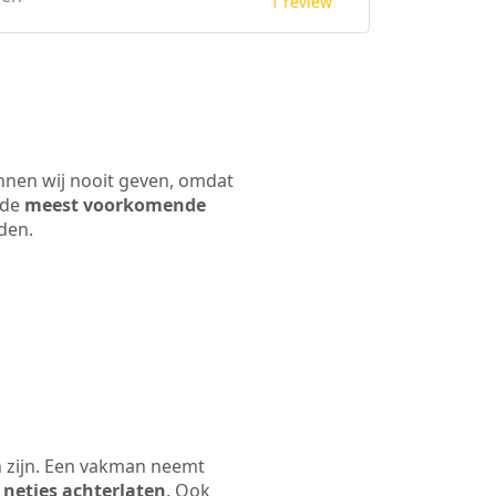
1 review
unnen wij nooit geven, omdat
 de
meest voorkomende
rden.
n zijn. Een vakman neemt
 netjes achterlaten
. Ook