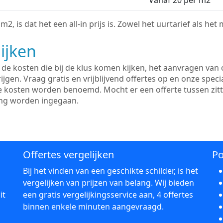
Vanaf 20 per m2
2, is dat het een all-in prijs is. Zowel het uurtarief als het
ijken
e kosten die bij de klus komen kijken, het aanvragen van o
ijgen. Vraag gratis en vrijblijvend offertes op en onze speci
le kosten worden benoemd. Mocht er een offerte tussen zit
ing worden ingegaan.
Offertes vergelijken
Po
Bij het vinden van een geschikte schilder, is het
vergelijken van prijzen van belang. Wij bieden
it
een gratis vergelijkingsservice aan, 4 offertes
binnen enkele minuten aangevraagd.