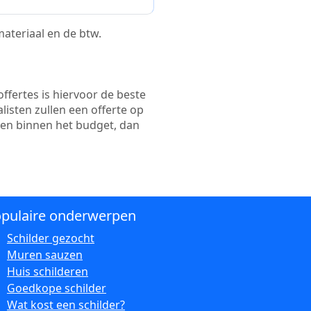
 materiaal en de btw.
ffertes is hiervoor de beste
alisten zullen een offerte op
ten binnen het budget, dan
pulaire onderwerpen
Schilder gezocht
Muren sauzen
Huis schilderen
Goedkope schilder
Wat kost een schilder?