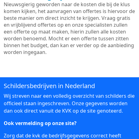
Nieuwsgierig geworden naar de kosten die bij de klus
komen kijken, het aanvragen van offertes is hiervoor de
beste manier om direct inzicht te krijgen. Vraag gratis
en vrijblijvend offertes op en onze specialisten zullen
een offerte op maat maken, hierin zullen alle kosten
worden benoemd. Mocht er een offerte tussen zitten
binnen het budget, dan kan er verder op de aanbieding
worden ingegaan.
Schildersbedrijven in Nederland
Wij streven naar een volledig overzicht van schilders die
officieel staan ingeschreven. Onze gegevens worden
dan ook direct vanuit de KVK op de site genoteerd.
Ook vermelding op onze site?
Zorg dat de kvk de bedrijfsgegevens correct heeft