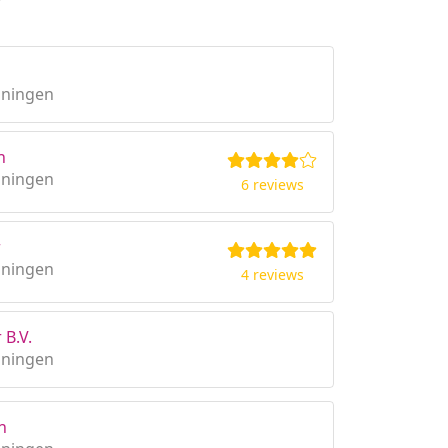
oningen
n
oningen
6 reviews
r
oningen
4 reviews
 B.V.
oningen
n