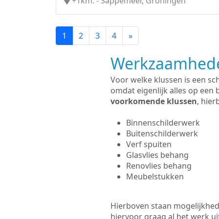
+1km. - Sappemeer, Groningen
1
2
3
4
»
Werkzaamhede
Voor welke klussen is een sc
omdat eigenlijk alles op een 
voorkomende klussen
, hie
Binnenschilderwerk
Buitenschilderwerk
Verf spuiten
Glasvlies behang
Renovlies behang
Meubelstukken
Hierboven staan mogelijkhed
hiervoor graag al het werk 