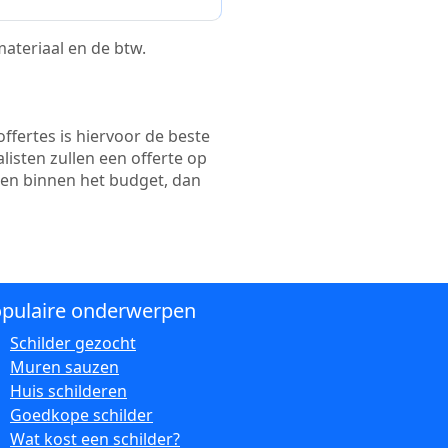
 materiaal en de btw.
ffertes is hiervoor de beste
alisten zullen een offerte op
ten binnen het budget, dan
pulaire onderwerpen
Schilder gezocht
Muren sauzen
Huis schilderen
Goedkope schilder
Wat kost een schilder?