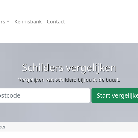
ers
Kennisbank
Contact
Schilders vergelijken
Vergelijken van schilders bij jou in de buurt.
Start vergelijk
eer