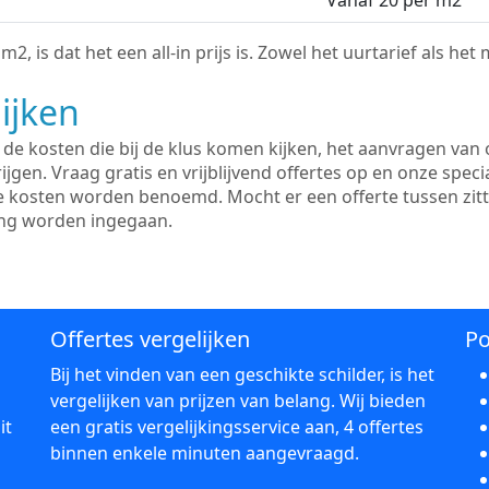
Vanaf 20 per m2
2, is dat het een all-in prijs is. Zowel het uurtarief als het
ijken
e kosten die bij de klus komen kijken, het aanvragen van o
ijgen. Vraag gratis en vrijblijvend offertes op en onze speci
le kosten worden benoemd. Mocht er een offerte tussen zit
ing worden ingegaan.
Offertes vergelijken
Po
Bij het vinden van een geschikte schilder, is het
vergelijken van prijzen van belang. Wij bieden
it
een gratis vergelijkingsservice aan, 4 offertes
binnen enkele minuten aangevraagd.