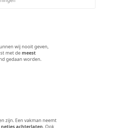
oningen
unnen wij nooit geven,
ijst met de
meest
 land gedaan worden.
en zijn. Een vakman neemt
 netjes achterlaten
. Ook