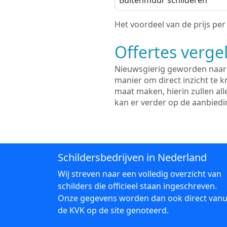
Buitenmuur schilderen
Het voordeel van de prijs per m
Offertes vergel
Nieuwsgierig geworden naar d
manier om direct inzicht te kr
maat maken, hierin zullen al
kan er verder op de aanbied
Schildersbedrijven in Nederland
Wij streven naar een volledig overzicht van
schilders die officieel staan ingeschreven.
Onze gegevens worden dan ook direct vanu
de KVK op de site genoteerd.