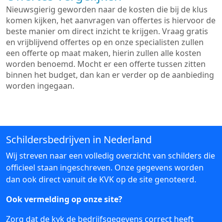
Nieuwsgierig geworden naar de kosten die bij de klus
komen kijken, het aanvragen van offertes is hiervoor de
beste manier om direct inzicht te krijgen. Vraag gratis
en vrijblijvend offertes op en onze specialisten zullen
een offerte op maat maken, hierin zullen alle kosten
worden benoemd. Mocht er een offerte tussen zitten
binnen het budget, dan kan er verder op de aanbieding
worden ingegaan.
Schildersbedrijven in Nederland
Wij streven naar een volledig overzicht van schilders die
officieel staan ingeschreven. Onze gegevens worden
dan ook direct vanuit de KVK op de site genoteerd.
Ook vermelding op onze site?
Zorg dat de kvk de bedrijfsgegevens correct heeft