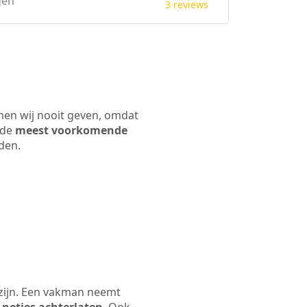
gen
3 reviews
nen wij nooit geven, omdat
 de
meest voorkomende
rden.
 zijn. Een vakman neemt