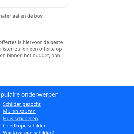
 materiaal en de btw.
ffertes is hiervoor de beste
alisten zullen een offerte op
ten binnen het budget, dan
pulaire onderwerpen
Schilder gezocht
Muren sauzen
Huis schilderen
Goedkope schilder
Wat kost een schilder?