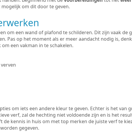
uit handen. Beginnend met de
voorbereidingen
tot het
weer
 mogelijk om dit door te geven.
derwerken
lleen om een wand of plafond te schilderen. Dit zijn vaak de
n. Pas op het moment als er meer aandacht nodig is, denk
ik om een vakman in te schakelen.
 verven
ties om iets een andere kleur te geven. Echter is het van g
tieve verf, zal de hechting niet voldoende zijn en is het resul
t de kennis in huis om met top merken de juiste verf te ki
k worden gegeven.