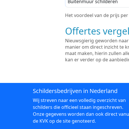
Buitenmuur schilderen
Het voordeel van de prijs per m
Offertes vergel
Nieuwsgierig geworden naar d
manier om direct inzicht te kr
maat maken, hierin zullen al
kan er verder op de aanbied
Schildersbedrijven in Nederland
Wij streven naar een volledig overzicht van
schilders die officieel staan ingeschreven.
Onze gegevens worden dan ook direct vanu
de KVK op de site genoteerd.