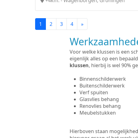
+4km. - Wagenborgen, Groningen
1
2
3
4
»
Werkzaamhede
Voor welke klussen is een sc
eigenlijk alles op een bepaald
klussen
, hierbij is wel 90%
Binnenschilderwerk
Buitenschilderwerk
Verf spuiten
Glasvlies behang
Renovlies behang
Meubelstukken
Hierboven staan mogelijkhede