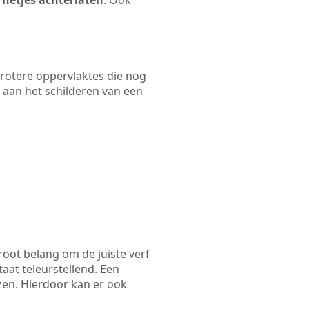
 netjes achterlaten
. Ook
 grotere oppervlaktes die nog
 aan het schilderen van een
root belang om de juiste verf
taat teleurstellend. Een
ezen. Hierdoor kan er ook