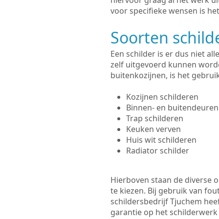
hiervoor graag al het werk 
voor specifieke wensen is het
Soorten schil
Een schilder is er dus niet a
zelf uitgevoerd kunnen worde
buitenkozijnen, is het gebru
Kozijnen schilderen
Binnen- en buitendeuren
Trap schilderen
Keuken verven
Huis wit schilderen
Radiator schilder
Hierboven staan de diverse op
te kiezen. Bij gebruik van fou
schildersbedrijf Tjuchem heef
garantie op het schilderwer