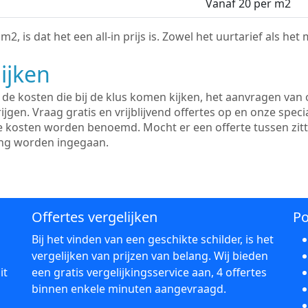
Vanaf 20 per m2
2, is dat het een all-in prijs is. Zowel het uurtarief als het
ijken
e kosten die bij de klus komen kijken, het aanvragen van o
ijgen. Vraag gratis en vrijblijvend offertes op en onze speci
le kosten worden benoemd. Mocht er een offerte tussen zit
ing worden ingegaan.
Offertes vergelijken
Po
Bij het vinden van een geschikte schilder, is het
vergelijken van prijzen van belang. Wij bieden
it
een gratis vergelijkingsservice aan, 4 offertes
binnen enkele minuten aangevraagd.