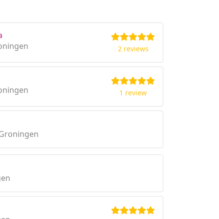
a
oningen
2 reviews
oningen
1 review
 Groningen
gen