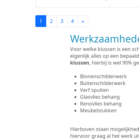
1
2
3
4
»
Werkzaamhede
Voor welke klussen is een sc
eigenlijk alles op een bepaald
klussen
, hierbij is wel 90%
Binnenschilderwerk
Buitenschilderwerk
Verf spuiten
Glasvlies behang
Renovlies behang
Meubelstukken
Hierboven staan mogelijkhed
hiervoor graag al het werk 