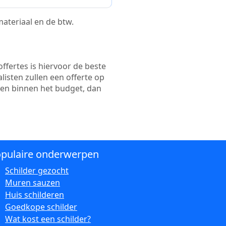
 materiaal en de btw.
ffertes is hiervoor de beste
alisten zullen een offerte op
ten binnen het budget, dan
pulaire onderwerpen
Schilder gezocht
Muren sauzen
Huis schilderen
Goedkope schilder
Wat kost een schilder?