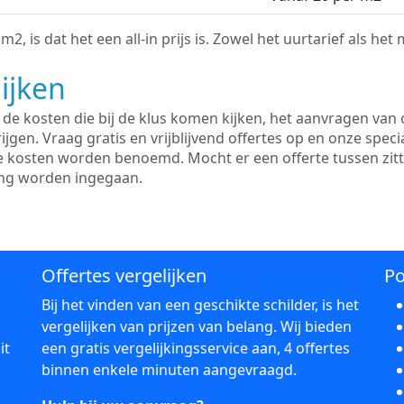
2, is dat het een all-in prijs is. Zowel het uurtarief als het
ijken
e kosten die bij de klus komen kijken, het aanvragen van o
ijgen. Vraag gratis en vrijblijvend offertes op en onze speci
le kosten worden benoemd. Mocht er een offerte tussen zit
ing worden ingegaan.
Offertes vergelijken
Po
Bij het vinden van een geschikte schilder, is het
vergelijken van prijzen van belang. Wij bieden
it
een gratis vergelijkingsservice aan, 4 offertes
binnen enkele minuten aangevraagd.