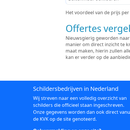
Het voordeel van de prijs per m
Offertes vergel
Nieuwsgierig geworden naar d
manier om direct inzicht te kr
maat maken, hierin zullen al
kan er verder op de aanbied
Schildersbedrijven in Nederland
Wij streven naar een volledig overzicht van
schilders die officieel staan ingeschreven.
Onze gegevens worden dan ook direct vanu
de KVK op de site genoteerd.