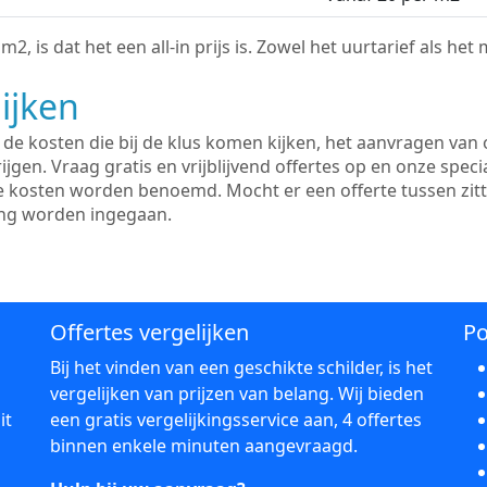
2, is dat het een all-in prijs is. Zowel het uurtarief als het
ijken
e kosten die bij de klus komen kijken, het aanvragen van o
ijgen. Vraag gratis en vrijblijvend offertes op en onze speci
le kosten worden benoemd. Mocht er een offerte tussen zit
ing worden ingegaan.
Offertes vergelijken
Po
Bij het vinden van een geschikte schilder, is het
vergelijken van prijzen van belang. Wij bieden
it
een gratis vergelijkingsservice aan, 4 offertes
binnen enkele minuten aangevraagd.