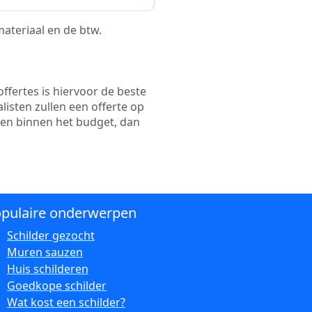
 materiaal en de btw.
ffertes is hiervoor de beste
alisten zullen een offerte op
ten binnen het budget, dan
pulaire onderwerpen
Schilder gezocht
Muren sauzen
Huis schilderen
Goedkope schilder
Wat kost een schilder?