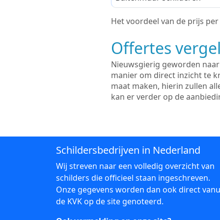
Het voordeel van de prijs per m
Offertes vergel
Nieuwsgierig geworden naar d
manier om direct inzicht te kr
maat maken, hierin zullen al
kan er verder op de aanbied
Schildersbedrijven in Nederland
Wij streven naar een volledig overzicht van
schilders die officieel staan ingeschreven.
Onze gegevens worden dan ook direct vanu
de KVK op de site genoteerd.