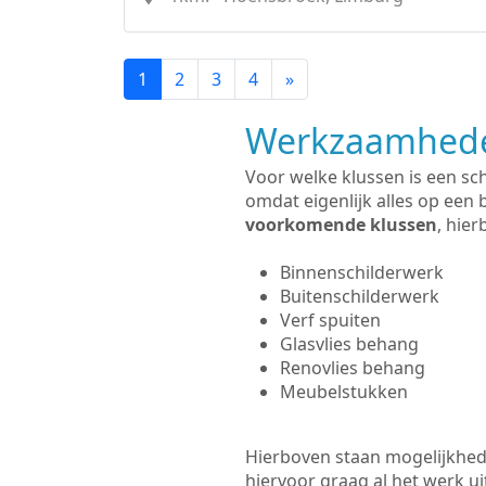
1
2
3
4
»
Werkzaamhede
Voor welke klussen is een sc
omdat eigenlijk alles op een 
voorkomende klussen
, hie
Binnenschilderwerk
Buitenschilderwerk
Verf spuiten
Glasvlies behang
Renovlies behang
Meubelstukken
Hierboven staan mogelijkhed
hiervoor graag al het werk 