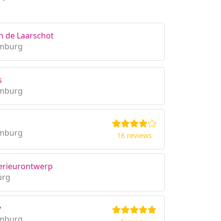
an de Laarschot
imburg
s
imburg
n
imburg
16 reviews
terieurontwerp
urg
y
imburg