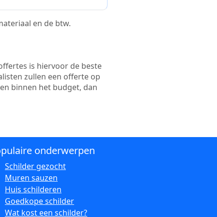
 materiaal en de btw.
ffertes is hiervoor de beste
alisten zullen een offerte op
ten binnen het budget, dan
pulaire onderwerpen
Schilder gezocht
Muren sauzen
Huis schilderen
Goedkope schilder
Wat kost een schilder?