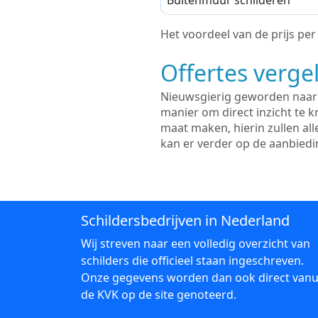
Buitenmuur schilderen
Het voordeel van de prijs per m
Offertes vergel
Nieuwsgierig geworden naar d
manier om direct inzicht te kr
maat maken, hierin zullen al
kan er verder op de aanbied
Schildersbedrijven in Nederland
Wij streven naar een volledig overzicht van
schilders die officieel staan ingeschreven.
Onze gegevens worden dan ook direct vanu
de KVK op de site genoteerd.