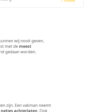
1 review
kunnen wij nooit geven,
ijst met de
meest
 land gedaan worden.
len zijn. Een vakman neemt
 netjes achterlaten
. Ook