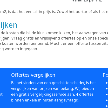
Vanaf 20 per m2
2, is dat het een all-in prijs is. Zowel het uurtarief als het
ijken
e kosten die bij de klus komen kijken, het aanvragen van o
ijgen. Vraag gratis en vrijblijvend offertes op en onze speci
le kosten worden benoemd. Mocht er een offerte tussen zit
ing worden ingegaan.
Offertes vergelijken
Po
Bij het vinden van een geschikte schilder, is het
vergelijken van prijzen van belang. Wij bieden
it
een gratis vergelijkingsservice aan, 4 offertes
binnen enkele minuten aangevraagd.