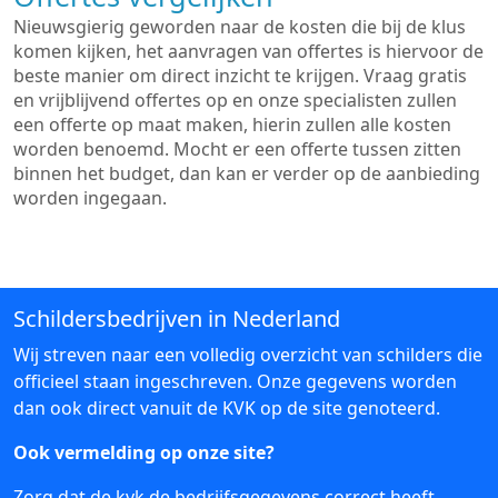
Nieuwsgierig geworden naar de kosten die bij de klus
komen kijken, het aanvragen van offertes is hiervoor de
beste manier om direct inzicht te krijgen. Vraag gratis
en vrijblijvend offertes op en onze specialisten zullen
een offerte op maat maken, hierin zullen alle kosten
worden benoemd. Mocht er een offerte tussen zitten
binnen het budget, dan kan er verder op de aanbieding
worden ingegaan.
Schildersbedrijven in Nederland
Wij streven naar een volledig overzicht van schilders die
officieel staan ingeschreven. Onze gegevens worden
dan ook direct vanuit de KVK op de site genoteerd.
Ook vermelding op onze site?
Zorg dat de kvk de bedrijfsgegevens correct heeft