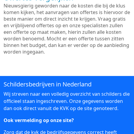
Nieuwsgierig geworden naar de kosten die bij de klus
komen kijken, het aanvragen van offertes is hiervoor de
beste manier om direct inzicht te krijgen. Vraag gratis
en vrijblijvend offertes op en onze specialisten zullen
een offerte op maat maken, hierin zullen alle kosten
worden benoemd. Mocht er een offerte tussen zitten
binnen het budget, dan kan er verder op de aanbieding
worden ingegaan.
Schildersbedrijven in Nederland
Wij streven naar een volledig overzicht van schilders die
officieel staan ingeschreven. Onze gegevens worden
dan ook direct vanuit de KVK op de site genoteerd.
Ook vermelding op onze site?
Zorg dat de kvk de bedrijfsgegevens correct heeft