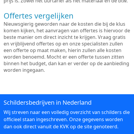
prijs is. Zowel het uurtarief als het materiaal en de btw.
Offertes vergelijken
Nieuwsgierig geworden naar de kosten die bij de klus
komen kijken, het aanvragen van offertes is hiervoor de
beste manier om direct inzicht te krijgen. Vraag gratis
en vrijblijvend offertes op en onze specialisten zullen
een offerte op maat maken, hierin zullen alle kosten
worden benoemd. Mocht er een offerte tussen zitten
binnen het budget, dan kan er verder op de aanbieding
worden ingegaan.
Schildersbedrijven in Nederland
Wij streven naar een volledig overzicht van schilders die
officieel staan ingeschreven. Onze gegevens worden
dan ook direct vanuit de KVK op de site genoteerd.