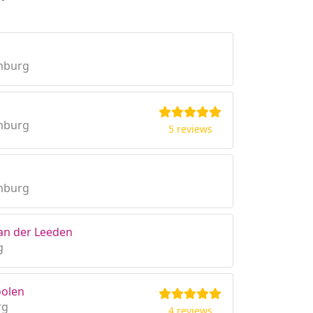
imburg
imburg
5 reviews
imburg
an der Leeden
g
oolen
rg
4 reviews