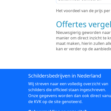
Het voordeel van de prijs per m
Offertes vergel
Nieuwsgierig geworden naar d
manier om direct inzicht te kr
maat maken, hierin zullen al
kan er verder op de aanbied
Schildersbedrijven in Nederland
Wij streven naar een volledig overzicht van
schilders die officieel staan ingeschreven.
Onze gegevens worden dan ook direct vanu
de KVK op de site genoteerd.