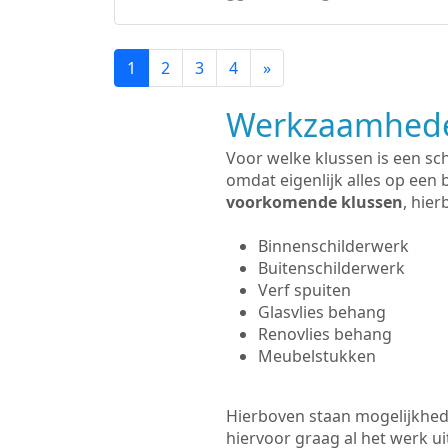
1
2
3
4
»
Werkzaamhede
Voor welke klussen is een sc
omdat eigenlijk alles op een 
voorkomende klussen
, hie
Binnenschilderwerk
Buitenschilderwerk
Verf spuiten
Glasvlies behang
Renovlies behang
Meubelstukken
Hierboven staan mogelijkhede
hiervoor graag al het werk 