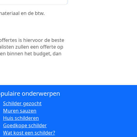
 materiaal en de btw.
ffertes is hiervoor de beste
alisten zullen een offerte op
ten binnen het budget, dan
pulaire onderwerpen
Schilder gezocht
Muren sauzen
Huis schilderen
Goedkope schilder
Wat kost een schilder?