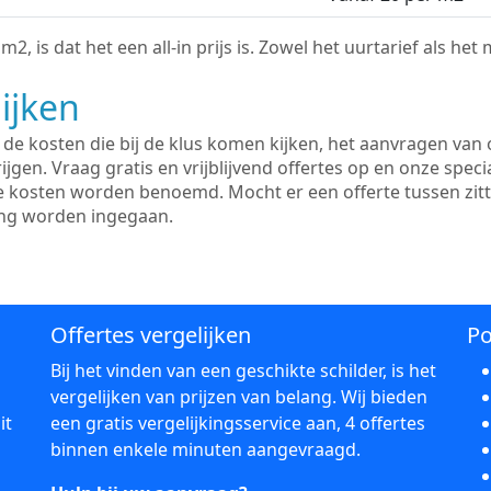
2, is dat het een all-in prijs is. Zowel het uurtarief als het
ijken
e kosten die bij de klus komen kijken, het aanvragen van o
ijgen. Vraag gratis en vrijblijvend offertes op en onze speci
le kosten worden benoemd. Mocht er een offerte tussen zit
ing worden ingegaan.
Offertes vergelijken
Po
Bij het vinden van een geschikte schilder, is het
vergelijken van prijzen van belang. Wij bieden
it
een gratis vergelijkingsservice aan, 4 offertes
binnen enkele minuten aangevraagd.