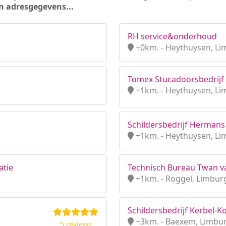
n adresgegevens...
RH service&onderhoud
+0km. - Heythuysen, L
Tomex Stucadoorsbedrijf
+1km. - Heythuysen, L
Schildersbedrijf Hermans
+1km. - Heythuysen, L
atie
Technisch Bureau Twan v
+1km. - Roggel, Limbur
Schildersbedrijf Kerbel-K
+3km. - Baexem, Limbu
5 reviews