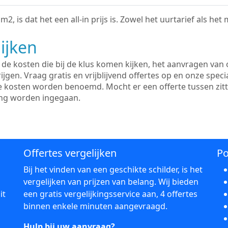
2, is dat het een all-in prijs is. Zowel het uurtarief als het
ijken
e kosten die bij de klus komen kijken, het aanvragen van o
ijgen. Vraag gratis en vrijblijvend offertes op en onze speci
le kosten worden benoemd. Mocht er een offerte tussen zit
ing worden ingegaan.
Offertes vergelijken
Po
Bij het vinden van een geschikte schilder, is het
vergelijken van prijzen van belang. Wij bieden
it
een gratis vergelijkingsservice aan, 4 offertes
binnen enkele minuten aangevraagd.
Hulp bij uw aanvraag?