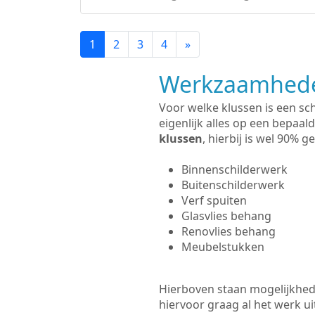
1
2
3
4
»
Werkzaamhede
Voor welke klussen is een sc
eigenlijk alles op een bepaald
klussen
, hierbij is wel 90%
Binnenschilderwerk
Buitenschilderwerk
Verf spuiten
Glasvlies behang
Renovlies behang
Meubelstukken
Hierboven staan mogelijkhede
hiervoor graag al het werk 