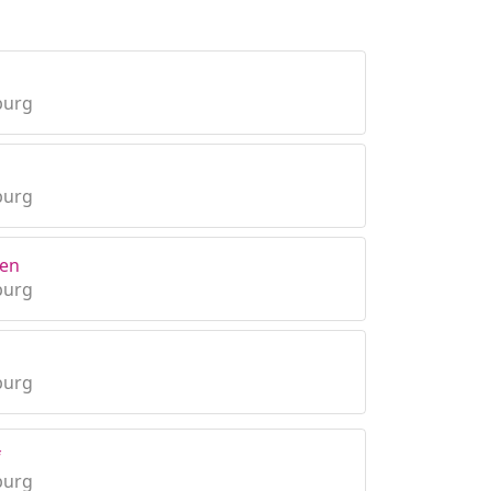
burg
burg
ken
burg
burg
f
burg