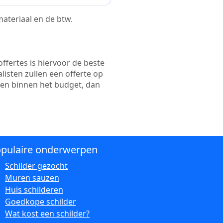
 materiaal en de btw.
ffertes is hiervoor de beste
alisten zullen een offerte op
ten binnen het budget, dan
pulaire onderwerpen
Schilder gezocht
Muren sauzen
Huis schilderen
Goedkope schilder
Wat kost een schilder?