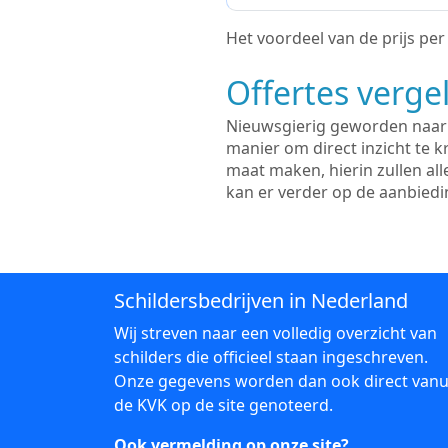
Het voordeel van de prijs per m
Offertes vergel
Nieuwsgierig geworden naar d
manier om direct inzicht te kr
maat maken, hierin zullen al
kan er verder op de aanbied
Schildersbedrijven in Nederland
Wij streven naar een volledig overzicht van
schilders die officieel staan ingeschreven.
Onze gegevens worden dan ook direct vanu
de KVK op de site genoteerd.
Ook vermelding op onze site?